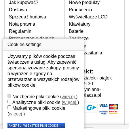
pomocy wyszukiwarki. Wystarczy znać
Jak kupować?
Nowe produkty
model laptopa. Przy każdej klawiaturze
Dostawa
Producenci
nie może brakować szczególowe zdjęcie
Sprzedaż hurtowa
Wyświetlacze LCD
do aktualnego stanu naszego magazynu.
Nota prawna
Klawiatury
Regulamin
Baterie
W JAKI SPOSÓB MOŻE SIĘ
Przetwarzanie danych
Zasilacze
PRZEJAWIAĆ USTERKA
osobowych
Cookies settings
Zawiasy
KLAWIATURY?
Gdzie nas znajdziesz
Złącza zasilania
Częstymi objawami są pomijanie liter
Używamy plików cookie podczas
czy wyświetlanie innych liter oraz
świadczenia usług. Aby zapewnić
dublowanie tych samych znaków. W
spersonalizowane zakupy, prosimy
Kontakt:
Twoje konto
przypadku podlicia klawisze nie
o wyrażenie zgody na
Poniedziałek - piątek
powrócą do pierwotnej pozycji. Albo
przetwarzanie wszystkich rodzajów
Twoje konto
7:00 - 15:30
też uszkodzenie mechaniczne, np.
plików cookie.
Dane osobowe
info@wymiana-
wyłamane klawisze.
Adresy
wyswietlacza.pl
Niezbędne pliki cookie
(
więcej
)
Historia zamówień
Analityczne pliki cookie
(
więcej
)
Marketingowe pliki cookie
JAK TO DZIAŁA?
(
więcej
)
Klawiatura składa się z kilku
warstw folii, z których przewodzą
przewodzące warstwy.