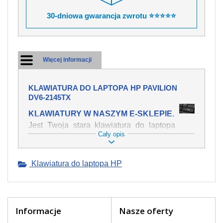
30-dniowa gwarancja zwrotu ⭐⭐⭐⭐⭐
Więcej informacji
KLAWIATURA DO LAPTOPA HP PAVILION
DV6-2145TX
KLAWIATURY W NASZYM E-SKLEPIE.
Jest Twoja stara klawiatura do laptopa
Cały opis
HP Pavilion dv6-2145tx mechanicznie
uszkodzona, polałeś ją płynem, który
spowodował iż klawisze nie wracają do
Klawiatura do laptopa HP
swojej pozycji? Kup nową klawiaturę,
która będzie pracowała jak powinna.
Oferujemy oryginalne klawiatury w
czeskiej lokalizacji od wszystkich
światowach producentów. Na naszej
Informacje
Nasze oferty
stronie internetowej ją znajdziesz za