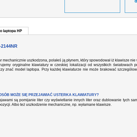
o laptopa HP
-2144NR
nr mechanicznie uszkodzona, polałeś ją płynem, który spowodował iż klawisze nie
ujemy oryginalne klawiatury w czeskiej lokalizacji od wszystkich światowach p
rczy znać model laptopa. Przy każdej klawiaturze nie może brakować szczególow
POSÓB MOŻE SIĘ PRZEJAWIAĆ USTERKA KLAWIATURY?
jawami są pomijanie liter czy wyświetlanie innych liter oraz dublowanie tych s
pozycji. Albo też uszkodzenie mechaniczne, np. wyłamane klawisze.