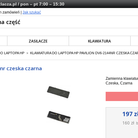
lacza.pl
/ pon – pt 7:00 – 15:30
ch zamówień |
Jak szukać
ZASILACZE
KLAWIATURA
DO LAPTOPA HP
KLAWIATURA DO LAPTOPA HP PAVILION DV6-2144NR CZESKA CZA
>
4nr czeska czarna
Zamienna klawiatur
Czeska, Czarna
197 z
160 zł
b