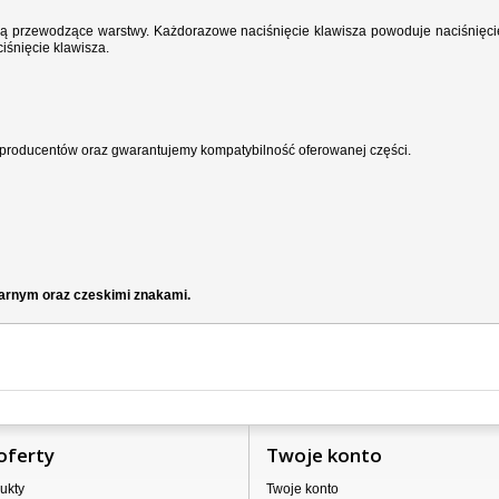
wodzą przewodzące warstwy. Każdorazowe naciśnięcie klawisza powoduje naciśnięci
iśnięcie klawisza.
producentów oraz gwarantujemy kompatybilność oferowanej części.
zarnym oraz czeskimi znakami.
oferty
Twoje konto
ukty
Twoje konto