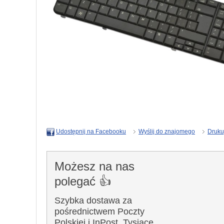
Wyślij do znajomego
Druku
Udostępnij na Facebooku
Możesz na nas
polegać 👍
Szybka dostawa za
pośrednictwem Poczty
Polskiej i InPost. Tysiące