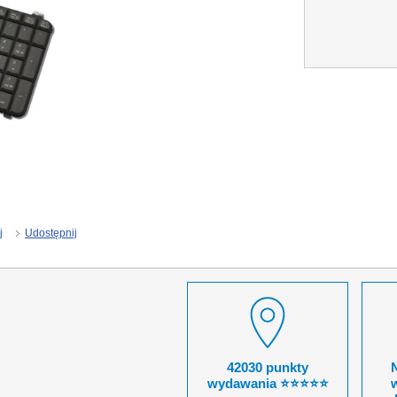
j
Udostępnij
42030 punkty
wydawania ⭐⭐⭐⭐⭐
w