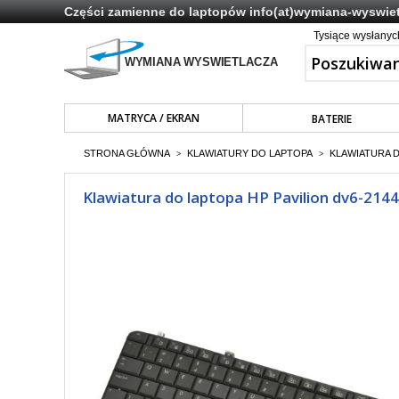
Części zamienne do laptopów
info(at)wymiana-wyswiet
Tysiące wysłany
MATRYCA / EKRAN
BATERIE
STRONA GŁÓWNA
KLAWIATURY DO LAPTOPA
KLAWIATURA 
>
>
Klawiatura do laptopa HP Pavilion dv6-214