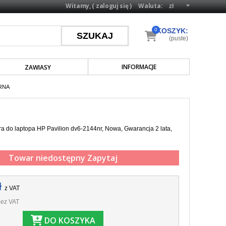
Witamy, (
zaloguj się
)
Waluta:
0
KOSZYK:
(puste)
INFORMACJE
ZAWIASY
RNA
a do laptopa HP Pavilion dv6-2144nr, Nowa, Gwarancja 2 lata,
Towar niedostępny
Zapytaj
ł
z VAT
ez VAT
DO KOSZYKA