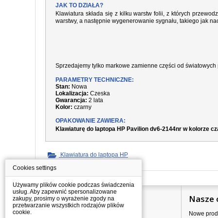
JAK TO DZIAŁA?
Klawiatura składa się z kilku warstw folii, z których prze
warstwy, a następnie wygenerowanie sygnału, takiego jak nac
Sprzedajemy tylko markowe zamienne części od światowych 
PARAMETRY TECHNICZNE:
Stan:
Nowa
Lokalizacja:
Czeska
Gwarancja:
2 lata
Kolor:
czarny
OPAKOWANIE ZAWIERA:
Klawiaturę do laptopa HP Pavilion dv6-2144nr w kolorze c
Klawiatura do laptopa HP
Cookies settings
Używamy plików cookie podczas świadczenia
usług. Aby zapewnić spersonalizowane
Informacje
Nasze 
zakupy, prosimy o wyrażenie zgody na
przetwarzanie wszystkich rodzajów plików
cookie.
Jak kupować?
Nowe prod