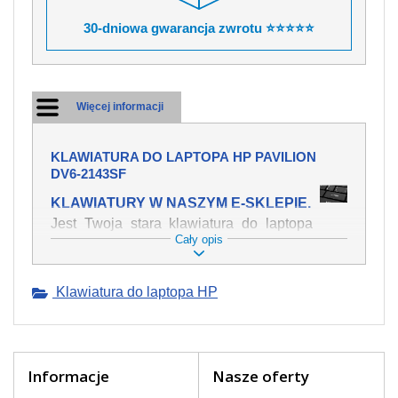
30-dniowa gwarancja zwrotu ⭐⭐⭐⭐⭐
Więcej informacji
KLAWIATURA DO LAPTOPA HP PAVILION
DV6-2143SF
KLAWIATURY W NASZYM E-SKLEPIE.
Jest Twoja stara klawiatura do laptopa
Cały opis
HP Pavilion dv6-2143sf mechanicznie
uszkodzona, polałeś ją płynem, który
spowodował iż klawisze nie wracają do
Klawiatura do laptopa HP
swojej pozycji? Kup nową klawiaturę,
która będzie pracowała jak powinna.
Oferujemy oryginalne klawiatury w
czeskiej lokalizacji od wszystkich
światowach producentów. Na naszej
Informacje
Nasze oferty
stronie internetowej ją znajdziesz za