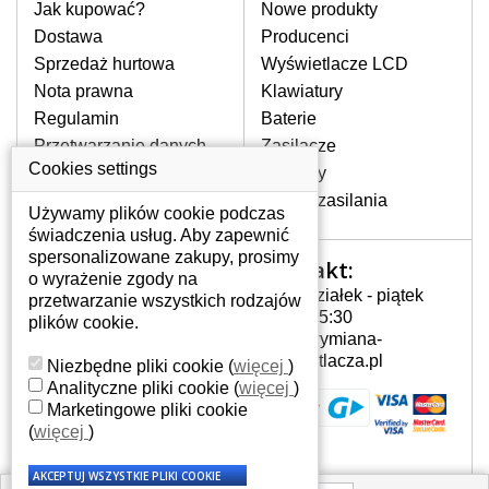
pomocy wyszukiwarki. Wystarczy znać
Jak kupować?
Nowe produkty
model laptopa. Przy każdej klawiaturze
Dostawa
Producenci
nie może brakować szczególowe zdjęcie
Sprzedaż hurtowa
Wyświetlacze LCD
do aktualnego stanu naszego magazynu.
Nota prawna
Klawiatury
Regulamin
Baterie
W JAKI SPOSÓB MOŻE SIĘ
Przetwarzanie danych
Zasilacze
PRZEJAWIAĆ USTERKA
osobowych
Cookies settings
Zawiasy
KLAWIATURY?
Gdzie nas znajdziesz
Złącza zasilania
Częstymi objawami są pomijanie liter
Używamy plików cookie podczas
czy wyświetlanie innych liter oraz
świadczenia usług. Aby zapewnić
dublowanie tych samych znaków. W
spersonalizowane zakupy, prosimy
Kontakt:
Twoje konto
przypadku podlicia klawisze nie
o wyrażenie zgody na
Poniedziałek - piątek
powrócą do pierwotnej pozycji. Albo
przetwarzanie wszystkich rodzajów
Twoje konto
7:00 - 15:30
też uszkodzenie mechaniczne, np.
plików cookie.
Dane osobowe
info@wymiana-
wyłamane klawisze.
Adresy
wyswietlacza.pl
Niezbędne pliki cookie
(
więcej
)
Historia zamówień
Analityczne pliki cookie
(
więcej
)
Marketingowe pliki cookie
JAK TO DZIAŁA?
(
więcej
)
Klawiatura składa się z kilku
warstw folii, z których przewodzą
przewodzące warstwy.