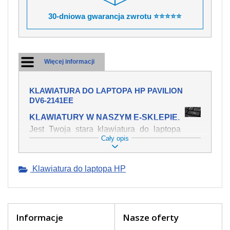
30-dniowa gwarancja zwrotu ⭐⭐⭐⭐⭐
Więcej informacji
KLAWIATURA DO LAPTOPA HP PAVILION
DV6-2141EE
KLAWIATURY W NASZYM E-SKLEPIE.
Jest Twoja stara klawiatura do laptopa
Cały opis
HP Pavilion dv6-2141ee mechanicznie
uszkodzona, polałeś ją płynem, który
spowodował iż klawisze nie wracają do
Klawiatura do laptopa HP
swojej pozycji? Kup nową klawiaturę,
która będzie pracowała jak powinna.
Oferujemy oryginalne klawiatury w
czeskiej lokalizacji od wszystkich
światowach producentów. Na naszej
Informacje
Nasze oferty
stronie internetowej ją znajdziesz za