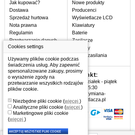
pomocy wyszukiwarki. Wystarczy znać
Jak kupować?
Nowe produkty
model laptopa. Przy każdej klawiaturze
Dostawa
Producenci
nie może brakować szczególowe zdjęcie
Sprzedaż hurtowa
Wyświetlacze LCD
do aktualnego stanu naszego magazynu.
Nota prawna
Klawiatury
Regulamin
Baterie
W JAKI SPOSÓB MOŻE SIĘ
Przetwarzanie danych
Zasilacze
PRZEJAWIAĆ USTERKA
osobowych
Cookies settings
Zawiasy
KLAWIATURY?
Gdzie nas znajdziesz
Złącza zasilania
Częstymi objawami są pomijanie liter
Używamy plików cookie podczas
czy wyświetlanie innych liter oraz
świadczenia usług. Aby zapewnić
dublowanie tych samych znaków. W
spersonalizowane zakupy, prosimy
Kontakt:
Twoje konto
przypadku podlicia klawisze nie
o wyrażenie zgody na
Poniedziałek - piątek
powrócą do pierwotnej pozycji. Albo
przetwarzanie wszystkich rodzajów
Twoje konto
7:00 - 15:30
też uszkodzenie mechaniczne, np.
plików cookie.
Dane osobowe
info@wymiana-
wyłamane klawisze.
Adresy
wyswietlacza.pl
Niezbędne pliki cookie
(
więcej
)
Historia zamówień
Analityczne pliki cookie
(
więcej
)
Marketingowe pliki cookie
JAK TO DZIAŁA?
(
więcej
)
Klawiatura składa się z kilku
warstw folii, z których przewodzą
przewodzące warstwy.