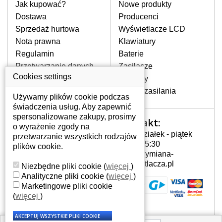
pomocy wyszukiwarki. Wystarczy znać
Jak kupować?
Nowe produkty
model laptopa. Przy każdej klawiaturze
Dostawa
Producenci
nie może brakować szczególowe zdjęcie
Sprzedaż hurtowa
Wyświetlacze LCD
do aktualnego stanu naszego magazynu.
Nota prawna
Klawiatury
Regulamin
Baterie
W JAKI SPOSÓB MOŻE SIĘ
Przetwarzanie danych
Zasilacze
PRZEJAWIAĆ USTERKA
osobowych
Cookies settings
Zawiasy
KLAWIATURY?
Gdzie nas znajdziesz
Złącza zasilania
Częstymi objawami są pomijanie liter
Używamy plików cookie podczas
czy wyświetlanie innych liter oraz
świadczenia usług. Aby zapewnić
dublowanie tych samych znaków. W
spersonalizowane zakupy, prosimy
Kontakt:
Twoje konto
przypadku podlicia klawisze nie
o wyrażenie zgody na
Poniedziałek - piątek
powrócą do pierwotnej pozycji. Albo
przetwarzanie wszystkich rodzajów
Twoje konto
7:00 - 15:30
też uszkodzenie mechaniczne, np.
plików cookie.
Dane osobowe
info@wymiana-
wyłamane klawisze.
Adresy
wyswietlacza.pl
Niezbędne pliki cookie
(
więcej
)
Historia zamówień
Analityczne pliki cookie
(
więcej
)
Marketingowe pliki cookie
JAK TO DZIAŁA?
(
więcej
)
Klawiatura składa się z kilku
warstw folii, z których przewodzą
przewodzące warstwy.