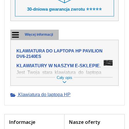
30-dniowa gwarancja zwrotu ⭐⭐⭐⭐⭐
Więcej informacji
KLAWIATURA DO LAPTOPA HP PAVILION
DV6-2140ES
KLAWIATURY W NASZYM E-SKLEPIE.
Jest Twoja stara klawiatura do laptopa
Cały opis
HP Pavilion dv6-2140es mechanicznie
uszkodzona, polałeś ją płynem, który
spowodował iż klawisze nie wracają do
Klawiatura do laptopa HP
swojej pozycji? Kup nową klawiaturę,
która będzie pracowała jak powinna.
Oferujemy oryginalne klawiatury w
czeskiej lokalizacji od wszystkich
światowach producentów. Na naszej
Informacje
Nasze oferty
stronie internetowej ją znajdziesz za