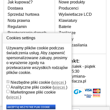
pomocy wyszukiwarki. Wystarczy znać
Jak kupować?
Nowe produkty
model laptopa. Przy każdej klawiaturze
Dostawa
Producenci
nie może brakować szczególowe zdjęcie
Sprzedaż hurtowa
Wyświetlacze LCD
do aktualnego stanu naszego magazynu.
Nota prawna
Klawiatury
Regulamin
Baterie
W JAKI SPOSÓB MOŻE SIĘ
Przetwarzanie danych
Zasilacze
PRZEJAWIAĆ USTERKA
osobowych
Cookies settings
Zawiasy
KLAWIATURY?
Gdzie nas znajdziesz
Złącza zasilania
Częstymi objawami są pomijanie liter
Używamy plików cookie podczas
czy wyświetlanie innych liter oraz
świadczenia usług. Aby zapewnić
dublowanie tych samych znaków. W
spersonalizowane zakupy, prosimy
Kontakt:
Twoje konto
przypadku podlicia klawisze nie
o wyrażenie zgody na
Poniedziałek - piątek
powrócą do pierwotnej pozycji. Albo
przetwarzanie wszystkich rodzajów
Twoje konto
7:00 - 15:30
też uszkodzenie mechaniczne, np.
plików cookie.
Dane osobowe
info@wymiana-
wyłamane klawisze.
Adresy
wyswietlacza.pl
Niezbędne pliki cookie
(
więcej
)
Historia zamówień
Analityczne pliki cookie
(
więcej
)
Marketingowe pliki cookie
JAK TO DZIAŁA?
(
więcej
)
Klawiatura składa się z kilku
warstw folii, z których przewodzą
przewodzące warstwy.