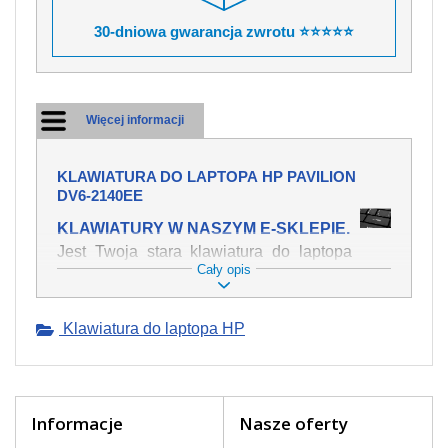
30-dniowa gwarancja zwrotu ⭐⭐⭐⭐⭐
Więcej informacji
KLAWIATURA DO LAPTOPA HP PAVILION
DV6-2140EE
KLAWIATURY W NASZYM E-SKLEPIE.
Jest Twoja stara klawiatura do laptopa
Cały opis
HP Pavilion dv6-2140ee mechanicznie
uszkodzona, polałeś ją płynem, który
spowodował iż klawisze nie wracają do
Klawiatura do laptopa HP
swojej pozycji? Kup nową klawiaturę,
która będzie pracowała jak powinna.
Oferujemy oryginalne klawiatury w
czeskiej lokalizacji od wszystkich
światowach producentów. Na naszej
Informacje
Nasze oferty
stronie internetowej ją znajdziesz za