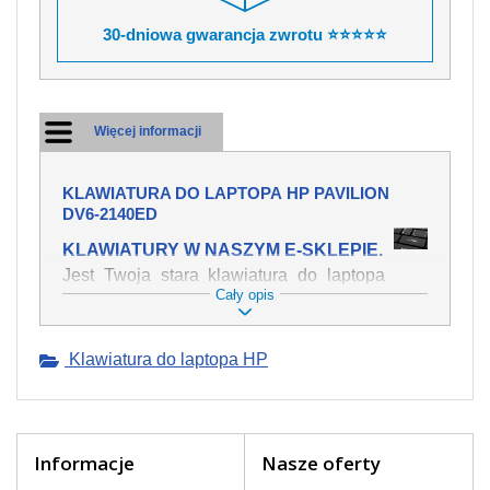
30-dniowa gwarancja zwrotu ⭐⭐⭐⭐⭐
Więcej informacji
KLAWIATURA DO LAPTOPA HP PAVILION
DV6-2140ED
KLAWIATURY W NASZYM E-SKLEPIE.
Jest Twoja stara klawiatura do laptopa
Cały opis
HP Pavilion dv6-2140ed mechanicznie
uszkodzona, polałeś ją płynem, który
spowodował iż klawisze nie wracają do
Klawiatura do laptopa HP
swojej pozycji? Kup nową klawiaturę,
która będzie pracowała jak powinna.
Oferujemy oryginalne klawiatury w
czeskiej lokalizacji od wszystkich
światowach producentów. Na naszej
Informacje
Nasze oferty
stronie internetowej ją znajdziesz za