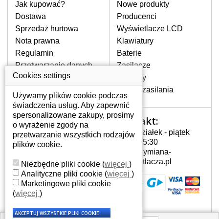
pomocy wyszukiwarki. Wystarczy znać
Jak kupować?
Nowe produkty
model laptopa. Przy każdej klawiaturze
Dostawa
Producenci
nie może brakować szczególowe zdjęcie
Sprzedaż hurtowa
Wyświetlacze LCD
do aktualnego stanu naszego magazynu.
Nota prawna
Klawiatury
Regulamin
Baterie
W JAKI SPOSÓB MOŻE SIĘ
Przetwarzanie danych
Zasilacze
PRZEJAWIAĆ USTERKA
osobowych
Cookies settings
Zawiasy
KLAWIATURY?
Gdzie nas znajdziesz
Złącza zasilania
Częstymi objawami są pomijanie liter
Używamy plików cookie podczas
czy wyświetlanie innych liter oraz
świadczenia usług. Aby zapewnić
dublowanie tych samych znaków. W
spersonalizowane zakupy, prosimy
Kontakt:
Twoje konto
przypadku podlicia klawisze nie
o wyrażenie zgody na
Poniedziałek - piątek
powrócą do pierwotnej pozycji. Albo
przetwarzanie wszystkich rodzajów
Twoje konto
7:00 - 15:30
też uszkodzenie mechaniczne, np.
plików cookie.
Dane osobowe
info@wymiana-
wyłamane klawisze.
Adresy
wyswietlacza.pl
Niezbędne pliki cookie
(
więcej
)
Historia zamówień
Analityczne pliki cookie
(
więcej
)
Marketingowe pliki cookie
JAK TO DZIAŁA?
(
więcej
)
Klawiatura składa się z kilku
warstw folii, z których przewodzą
przewodzące warstwy.