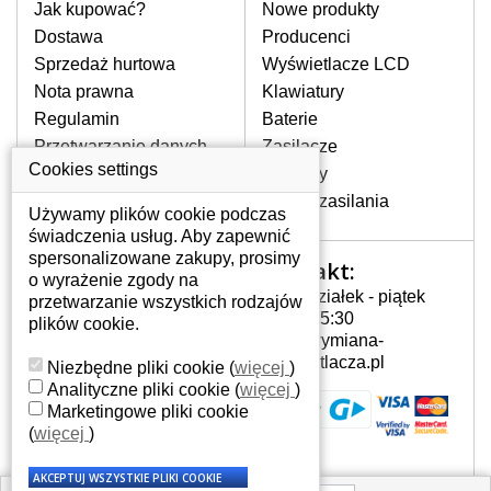
pomocy wyszukiwarki. Wystarczy znać
Jak kupować?
Nowe produkty
model laptopa. Przy każdej klawiaturze
Dostawa
Producenci
nie może brakować szczególowe zdjęcie
Sprzedaż hurtowa
Wyświetlacze LCD
do aktualnego stanu naszego magazynu.
Nota prawna
Klawiatury
Regulamin
Baterie
W JAKI SPOSÓB MOŻE SIĘ
Przetwarzanie danych
Zasilacze
PRZEJAWIAĆ USTERKA
osobowych
Cookies settings
Zawiasy
KLAWIATURY?
Gdzie nas znajdziesz
Złącza zasilania
Częstymi objawami są pomijanie liter
Używamy plików cookie podczas
czy wyświetlanie innych liter oraz
świadczenia usług. Aby zapewnić
dublowanie tych samych znaków. W
spersonalizowane zakupy, prosimy
Kontakt:
Twoje konto
przypadku podlicia klawisze nie
o wyrażenie zgody na
Poniedziałek - piątek
powrócą do pierwotnej pozycji. Albo
przetwarzanie wszystkich rodzajów
Twoje konto
7:00 - 15:30
też uszkodzenie mechaniczne, np.
plików cookie.
Dane osobowe
info@wymiana-
wyłamane klawisze.
Adresy
wyswietlacza.pl
Niezbędne pliki cookie
(
więcej
)
Historia zamówień
Analityczne pliki cookie
(
więcej
)
Marketingowe pliki cookie
JAK TO DZIAŁA?
(
więcej
)
Klawiatura składa się z kilku
warstw folii, z których przewodzą
przewodzące warstwy.