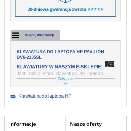
30-dniowa gwarancja zwrotu ⭐⭐⭐⭐⭐
Więcej informacji
KLAWIATURA DO LAPTOPA HP PAVILION
DV6-2135SL
KLAWIATURY W NASZYM E-SKLEPIE.
Jest Twoja stara klawiatura do laptopa
Cały opis
HP Pavilion dv6-2135sl mechanicznie
uszkodzona, polałeś ją płynem, który
spowodował iż klawisze nie wracają do
Klawiatura do laptopa HP
swojej pozycji? Kup nową klawiaturę,
która będzie pracowała jak powinna.
Oferujemy oryginalne klawiatury w
czeskiej lokalizacji od wszystkich
światowach producentów. Na naszej
Informacje
Nasze oferty
stronie internetowej ją znajdziesz za