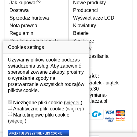
pomocy wyszukiwarki. Wystarczy znać
Jak kupować?
Nowe produkty
model laptopa. Przy każdej klawiaturze
Dostawa
Producenci
nie może brakować szczególowe zdjęcie
Sprzedaż hurtowa
Wyświetlacze LCD
do aktualnego stanu naszego magazynu.
Nota prawna
Klawiatury
Regulamin
Baterie
W JAKI SPOSÓB MOŻE SIĘ
Przetwarzanie danych
Zasilacze
PRZEJAWIAĆ USTERKA
osobowych
Cookies settings
Zawiasy
KLAWIATURY?
Gdzie nas znajdziesz
Złącza zasilania
Częstymi objawami są pomijanie liter
Używamy plików cookie podczas
czy wyświetlanie innych liter oraz
świadczenia usług. Aby zapewnić
dublowanie tych samych znaków. W
spersonalizowane zakupy, prosimy
Kontakt:
Twoje konto
przypadku podlicia klawisze nie
o wyrażenie zgody na
Poniedziałek - piątek
powrócą do pierwotnej pozycji. Albo
przetwarzanie wszystkich rodzajów
Twoje konto
7:00 - 15:30
też uszkodzenie mechaniczne, np.
plików cookie.
Dane osobowe
info@wymiana-
wyłamane klawisze.
Adresy
wyswietlacza.pl
Niezbędne pliki cookie
(
więcej
)
Historia zamówień
Analityczne pliki cookie
(
więcej
)
Marketingowe pliki cookie
JAK TO DZIAŁA?
(
więcej
)
Klawiatura składa się z kilku
warstw folii, z których przewodzą
przewodzące warstwy.