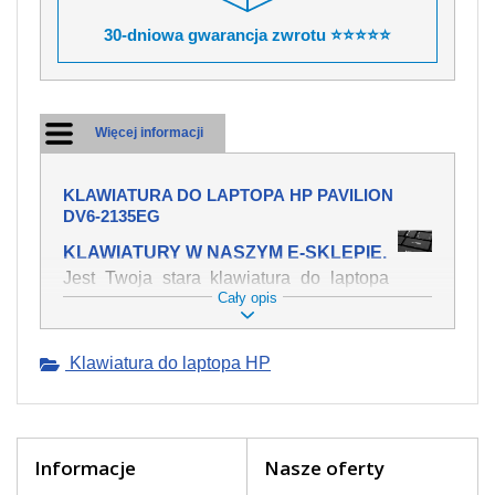
30-dniowa gwarancja zwrotu ⭐⭐⭐⭐⭐
Więcej informacji
KLAWIATURA DO LAPTOPA HP PAVILION
DV6-2135EG
KLAWIATURY W NASZYM E-SKLEPIE.
Jest Twoja stara klawiatura do laptopa
Cały opis
HP Pavilion dv6-2135eg mechanicznie
uszkodzona, polałeś ją płynem, który
spowodował iż klawisze nie wracają do
Klawiatura do laptopa HP
swojej pozycji? Kup nową klawiaturę,
która będzie pracowała jak powinna.
Oferujemy oryginalne klawiatury w
czeskiej lokalizacji od wszystkich
światowach producentów. Na naszej
Informacje
Nasze oferty
stronie internetowej ją znajdziesz za