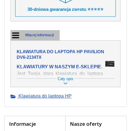
30-dniowa gwarancja zwrotu ⭐⭐⭐⭐⭐
Więcej informacji
KLAWIATURA DO LAPTOPA HP PAVILION
DV6-2134TX
KLAWIATURY W NASZYM E-SKLEPIE.
Jest Twoja stara klawiatura do laptopa
Cały opis
HP Pavilion dv6-2134tx mechanicznie
uszkodzona, polałeś ją płynem, który
spowodował iż klawisze nie wracają do
Klawiatura do laptopa HP
swojej pozycji? Kup nową klawiaturę,
która będzie pracowała jak powinna.
Oferujemy oryginalne klawiatury w
czeskiej lokalizacji od wszystkich
światowach producentów. Na naszej
Informacje
Nasze oferty
stronie internetowej ją znajdziesz za