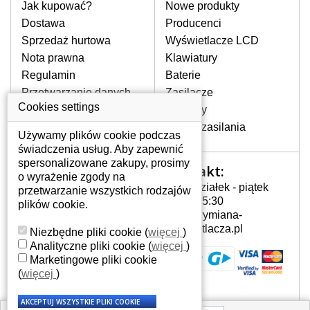
pomocy wyszukiwarki. Wystarczy znać
Jak kupować?
Nowe produkty
model laptopa. Przy każdej klawiaturze
Dostawa
Producenci
nie może brakować szczególowe zdjęcie
Sprzedaż hurtowa
Wyświetlacze LCD
do aktualnego stanu naszego magazynu.
Nota prawna
Klawiatury
Regulamin
Baterie
W JAKI SPOSÓB MOŻE SIĘ
Przetwarzanie danych
Zasilacze
PRZEJAWIAĆ USTERKA
osobowych
Cookies settings
Zawiasy
KLAWIATURY?
Gdzie nas znajdziesz
Złącza zasilania
Częstymi objawami są pomijanie liter
Używamy plików cookie podczas
czy wyświetlanie innych liter oraz
świadczenia usług. Aby zapewnić
dublowanie tych samych znaków. W
spersonalizowane zakupy, prosimy
Kontakt:
Twoje konto
przypadku podlicia klawisze nie
o wyrażenie zgody na
Poniedziałek - piątek
powrócą do pierwotnej pozycji. Albo
przetwarzanie wszystkich rodzajów
Twoje konto
7:00 - 15:30
też uszkodzenie mechaniczne, np.
plików cookie.
Dane osobowe
info@wymiana-
wyłamane klawisze.
Adresy
wyswietlacza.pl
Niezbędne pliki cookie
(
więcej
)
Historia zamówień
Analityczne pliki cookie
(
więcej
)
Marketingowe pliki cookie
JAK TO DZIAŁA?
(
więcej
)
Klawiatura składa się z kilku
warstw folii, z których przewodzą
przewodzące warstwy.