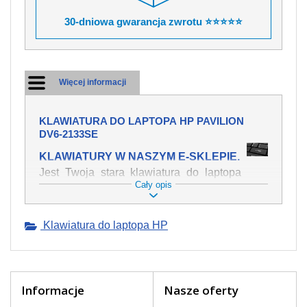
30-dniowa gwarancja zwrotu ⭐⭐⭐⭐⭐
Więcej informacji
KLAWIATURA DO LAPTOPA HP PAVILION
DV6-2133SE
KLAWIATURY W NASZYM E-SKLEPIE.
Jest Twoja stara klawiatura do laptopa
Cały opis
HP Pavilion dv6-2133se mechanicznie
uszkodzona, polałeś ją płynem, który
spowodował iż klawisze nie wracają do
Klawiatura do laptopa HP
swojej pozycji? Kup nową klawiaturę,
która będzie pracowała jak powinna.
Oferujemy oryginalne klawiatury w
czeskiej lokalizacji od wszystkich
światowach producentów. Na naszej
Informacje
Nasze oferty
stronie internetowej ją znajdziesz za