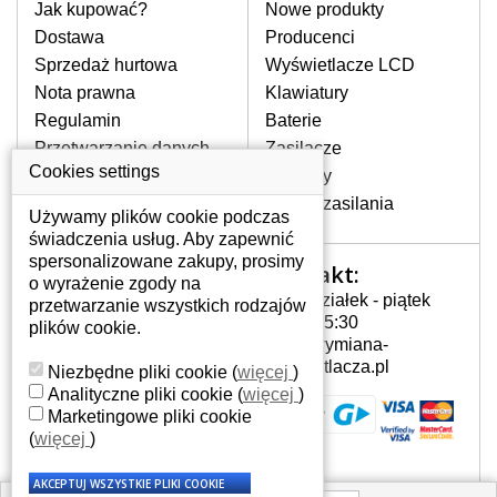
pomocy wyszukiwarki. Wystarczy znać
Jak kupować?
Nowe produkty
model laptopa. Przy każdej klawiaturze
Dostawa
Producenci
nie może brakować szczególowe zdjęcie
Sprzedaż hurtowa
Wyświetlacze LCD
do aktualnego stanu naszego magazynu.
Nota prawna
Klawiatury
Regulamin
Baterie
W JAKI SPOSÓB MOŻE SIĘ
Przetwarzanie danych
Zasilacze
PRZEJAWIAĆ USTERKA
osobowych
Cookies settings
Zawiasy
KLAWIATURY?
Gdzie nas znajdziesz
Złącza zasilania
Częstymi objawami są pomijanie liter
Używamy plików cookie podczas
czy wyświetlanie innych liter oraz
świadczenia usług. Aby zapewnić
dublowanie tych samych znaków. W
spersonalizowane zakupy, prosimy
Kontakt:
Twoje konto
przypadku podlicia klawisze nie
o wyrażenie zgody na
Poniedziałek - piątek
powrócą do pierwotnej pozycji. Albo
przetwarzanie wszystkich rodzajów
Twoje konto
7:00 - 15:30
też uszkodzenie mechaniczne, np.
plików cookie.
Dane osobowe
info@wymiana-
wyłamane klawisze.
Adresy
wyswietlacza.pl
Niezbędne pliki cookie
(
więcej
)
Historia zamówień
Analityczne pliki cookie
(
więcej
)
Marketingowe pliki cookie
JAK TO DZIAŁA?
(
więcej
)
Klawiatura składa się z kilku
warstw folii, z których przewodzą
przewodzące warstwy.