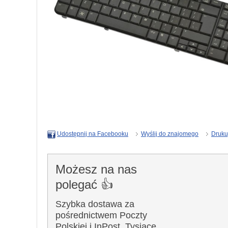
Wyślij do znajomego
Druku
Udostępnij na Facebooku
Możesz na nas
polegać 👍
Szybka dostawa za
pośrednictwem Poczty
Polskiej i InPost. Tysiące