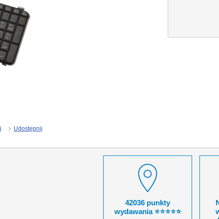
j
Udostępnij
42036 punkty
wydawania ⭐⭐⭐⭐⭐
w