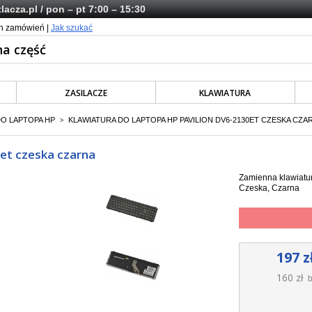
lacza.pl
/ pon – pt 7:00 – 15:30
ch zamówień |
Jak szukać
ZASILACZE
KLAWIATURA
DO LAPTOPA HP
KLAWIATURA DO LAPTOPA HP PAVILION DV6-2130ET CZESKA CZA
>
0et czeska czarna
Zamienna klawiatur
Czeska, Czarna
197 z
160 zł
b