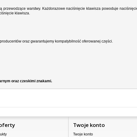
wodzą przewodzące warstwy. Każdorazowe naciśnięcie klawisza powoduje naciśnięci
iśnięcie klawisza.
producentów oraz gwarantujemy kompatybilność oferowanej części.
zarnym oraz czeskimi znakami.
oferty
Twoje konto
ukty
Twoje konto