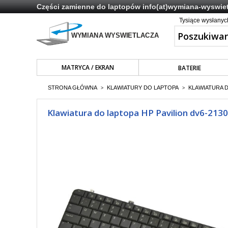
Części zamienne do laptopów
info(at)wymiana-wyswiet
Tysiące wysłany
MATRYCA / EKRAN
BATERIE
STRONA GŁÓWNA
KLAWIATURY DO LAPTOPA
KLAWIATURA 
>
>
Klawiatura do laptopa HP Pavilion dv6-213