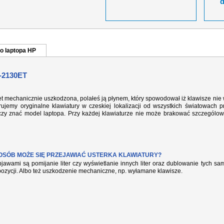
o laptopa HP
-2130ET
et mechanicznie uszkodzona, polałeś ją płynem, który spowodował iż klawisze nie
ujemy oryginalne klawiatury w czeskiej lokalizacji od wszystkich światowach p
rczy znać model laptopa. Przy każdej klawiaturze nie może brakować szczególow
POSÓB MOŻE SIĘ PRZEJAWIAĆ USTERKA KLAWIATURY?
jawami są pomijanie liter czy wyświetlanie innych liter oraz dublowanie tych s
pozycji. Albo też uszkodzenie mechaniczne, np. wyłamane klawisze.