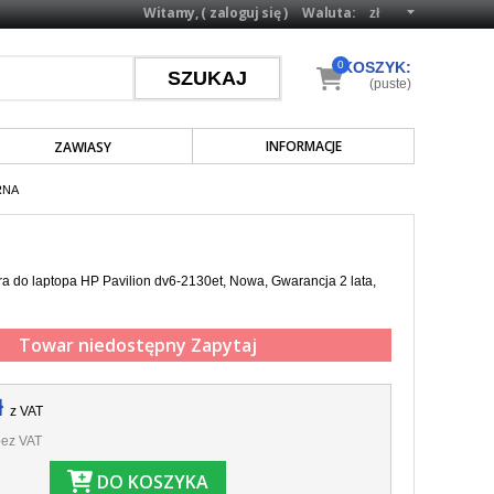
Witamy, (
zaloguj się
)
Waluta:
0
KOSZYK:
(puste)
INFORMACJE
ZAWIASY
RNA
a do laptopa HP Pavilion dv6-2130et, Nowa, Gwarancja 2 lata,
Towar niedostępny
Zapytaj
ł
z VAT
ez VAT
DO KOSZYKA