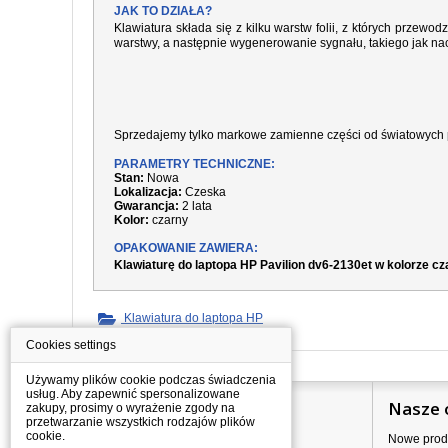
JAK TO DZIAŁA?
Klawiatura składa się z kilku warstw folii, z których prze
warstwy, a następnie wygenerowanie sygnału, takiego jak nac
Sprzedajemy tylko markowe zamienne części od światowych 
PARAMETRY TECHNICZNE:
Stan:
Nowa
Lokalizacja:
Czeska
Gwarancja:
2 lata
Kolor:
czarny
OPAKOWANIE ZAWIERA:
Klawiaturę do laptopa HP Pavilion dv6-2130et w kolorze c
Klawiatura do laptopa HP
Cookies settings
Używamy plików cookie podczas świadczenia
usług. Aby zapewnić spersonalizowane
Informacje
Nasze 
zakupy, prosimy o wyrażenie zgody na
przetwarzanie wszystkich rodzajów plików
cookie.
Jak kupować?
Nowe prod