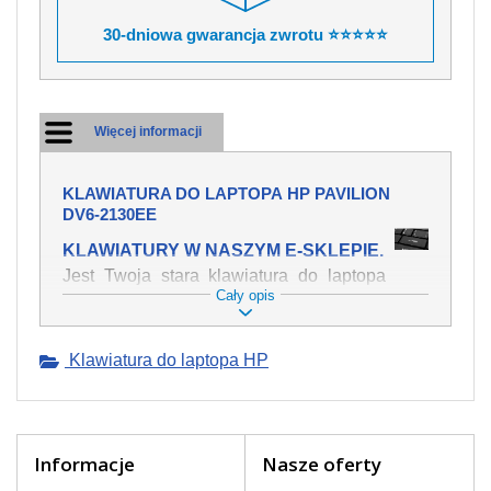
30-dniowa gwarancja zwrotu ⭐⭐⭐⭐⭐
Więcej informacji
KLAWIATURA DO LAPTOPA HP PAVILION
DV6-2130EE
KLAWIATURY W NASZYM E-SKLEPIE.
Jest Twoja stara klawiatura do laptopa
Cały opis
HP Pavilion dv6-2130ee mechanicznie
uszkodzona, polałeś ją płynem, który
spowodował iż klawisze nie wracają do
Klawiatura do laptopa HP
swojej pozycji? Kup nową klawiaturę,
która będzie pracowała jak powinna.
Oferujemy oryginalne klawiatury w
czeskiej lokalizacji od wszystkich
światowach producentów. Na naszej
Informacje
Nasze oferty
stronie internetowej ją znajdziesz za