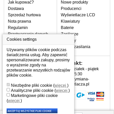
pomocy wyszukiwarki. Wystarczy znać
Jak kupować?
Nowe produkty
model laptopa. Przy każdej klawiaturze
Dostawa
Producenci
nie może brakować szczególowe zdjęcie
Sprzedaż hurtowa
Wyświetlacze LCD
do aktualnego stanu naszego magazynu.
Nota prawna
Klawiatury
Regulamin
Baterie
W JAKI SPOSÓB MOŻE SIĘ
Przetwarzanie danych
Zasilacze
PRZEJAWIAĆ USTERKA
osobowych
Cookies settings
Zawiasy
KLAWIATURY?
Gdzie nas znajdziesz
Złącza zasilania
Częstymi objawami są pomijanie liter
Używamy plików cookie podczas
czy wyświetlanie innych liter oraz
świadczenia usług. Aby zapewnić
dublowanie tych samych znaków. W
spersonalizowane zakupy, prosimy
Kontakt:
Twoje konto
przypadku podlicia klawisze nie
o wyrażenie zgody na
Poniedziałek - piątek
powrócą do pierwotnej pozycji. Albo
przetwarzanie wszystkich rodzajów
Twoje konto
7:00 - 15:30
też uszkodzenie mechaniczne, np.
plików cookie.
Dane osobowe
info@wymiana-
wyłamane klawisze.
Adresy
wyswietlacza.pl
Niezbędne pliki cookie
(
więcej
)
Historia zamówień
Analityczne pliki cookie
(
więcej
)
Marketingowe pliki cookie
JAK TO DZIAŁA?
(
więcej
)
Klawiatura składa się z kilku
warstw folii, z których przewodzą
przewodzące warstwy.