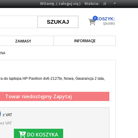
Witamy, (
zaloguj się
)
Waluta:
0
KOSZYK:
(puste)
INFORMACJE
ZAWIASY
RNA
a do laptopa HP Pavilion dv6-2127tx, Nowa, Gwarancja 2 lata,
Towar niedostępny
Zapytaj
ł
z VAT
ez VAT
DO KOSZYKA