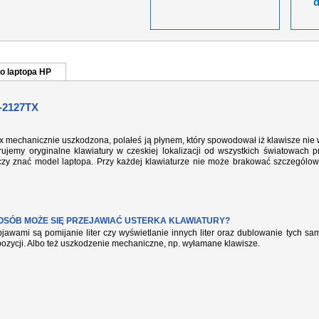
o laptopa HP
-2127TX
tx mechanicznie uszkodzona, polałeś ją płynem, który spowodował iż klawisze nie
ujemy oryginalne klawiatury w czeskiej lokalizacji od wszystkich światowach p
rczy znać model laptopa. Przy każdej klawiaturze nie może brakować szczególow
POSÓB MOŻE SIĘ PRZEJAWIAĆ USTERKA KLAWIATURY?
jawami są pomijanie liter czy wyświetlanie innych liter oraz dublowanie tych s
pozycji. Albo też uszkodzenie mechaniczne, np. wyłamane klawisze.