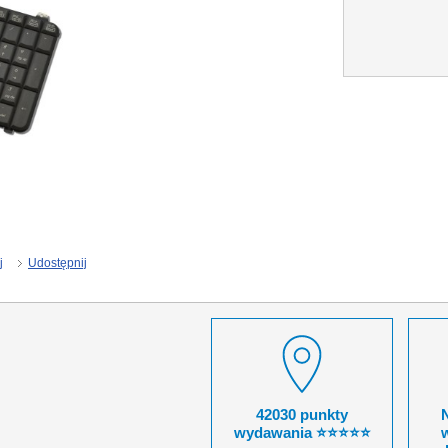
j
Udostępnij
42030 punkty
wydawania ⭐⭐⭐⭐⭐
w