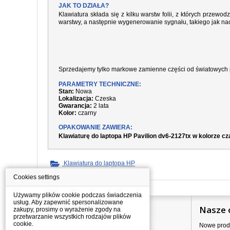
JAK TO DZIAŁA?
Klawiatura składa się z kilku warstw folii, z których prze
warstwy, a następnie wygenerowanie sygnału, takiego jak nac
Sprzedajemy tylko markowe zamienne części od światowych 
PARAMETRY TECHNICZNE:
Stan:
Nowa
Lokalizacja:
Czeska
Gwarancja:
2 lata
Kolor:
czarny
OPAKOWANIE ZAWIERA:
Klawiaturę do laptopa HP Pavilion dv6-2127tx w kolorze c
Klawiatura do laptopa HP
Cookies settings
Używamy plików cookie podczas świadczenia
usług. Aby zapewnić spersonalizowane
Informacje
Nasze 
zakupy, prosimy o wyrażenie zgody na
przetwarzanie wszystkich rodzajów plików
cookie.
Jak kupować?
Nowe prod