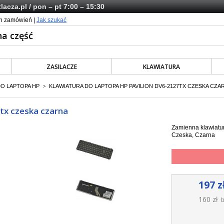
lacza.pl
/ pon – pt 7:00 – 15:30
ch zamówień |
Jak szukać
ZASILACZE
KLAWIATURA
DO LAPTOPA HP
KLAWIATURA DO LAPTOPA HP PAVILION DV6-2127TX CZESKA CZA
>
7tx czeska czarna
Zamienna klawiatur
Czeska, Czarna
197 z
160 zł
b