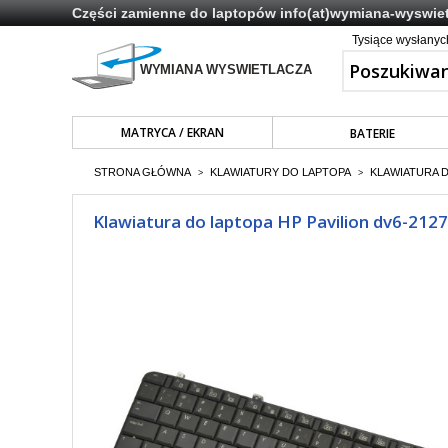
Części zamienne do laptopów
info(at)wymiana-wyswiet
Tysiące wysłany
MATRYCA / EKRAN
BATERIE
STRONA GŁÓWNA
KLAWIATURY DO LAPTOPA
KLAWIATURA 
>
>
Klawiatura do laptopa HP Pavilion dv6-212