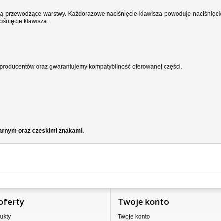
wodzą przewodzące warstwy. Każdorazowe naciśnięcie klawisza powoduje naciśnięci
iśnięcie klawisza.
producentów oraz gwarantujemy kompatybilność oferowanej części.
zarnym oraz czeskimi znakami.
oferty
Twoje konto
ukty
Twoje konto