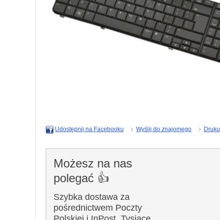
Wyślij do znajomego
Druku
Udostępnij na Facebooku
Możesz na nas
polegać 👍
Szybka dostawa za
pośrednictwem Poczty
Polskiej i InPost. Tysiące