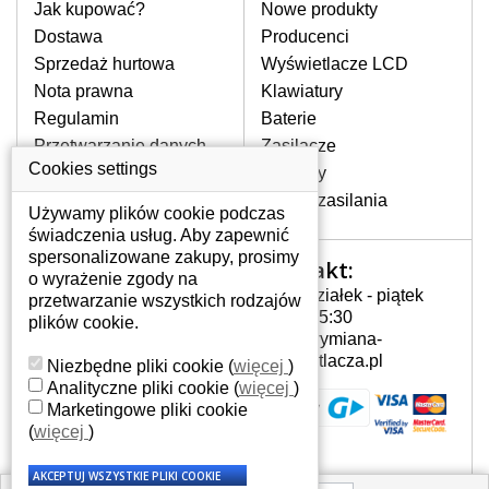
pomocy wyszukiwarki. Wystarczy znać
Jak kupować?
Nowe produkty
model laptopa. Przy każdej klawiaturze
Dostawa
Producenci
nie może brakować szczególowe zdjęcie
Sprzedaż hurtowa
Wyświetlacze LCD
do aktualnego stanu naszego magazynu.
Nota prawna
Klawiatury
Regulamin
Baterie
W JAKI SPOSÓB MOŻE SIĘ
Przetwarzanie danych
Zasilacze
PRZEJAWIAĆ USTERKA
osobowych
Cookies settings
Zawiasy
KLAWIATURY?
Gdzie nas znajdziesz
Złącza zasilania
Częstymi objawami są pomijanie liter
Używamy plików cookie podczas
czy wyświetlanie innych liter oraz
świadczenia usług. Aby zapewnić
dublowanie tych samych znaków. W
spersonalizowane zakupy, prosimy
Kontakt:
Twoje konto
przypadku podlicia klawisze nie
o wyrażenie zgody na
Poniedziałek - piątek
powrócą do pierwotnej pozycji. Albo
przetwarzanie wszystkich rodzajów
Twoje konto
7:00 - 15:30
też uszkodzenie mechaniczne, np.
plików cookie.
Dane osobowe
info@wymiana-
wyłamane klawisze.
Adresy
wyswietlacza.pl
Niezbędne pliki cookie
(
więcej
)
Historia zamówień
Analityczne pliki cookie
(
więcej
)
Marketingowe pliki cookie
JAK TO DZIAŁA?
(
więcej
)
Klawiatura składa się z kilku
warstw folii, z których przewodzą
przewodzące warstwy.