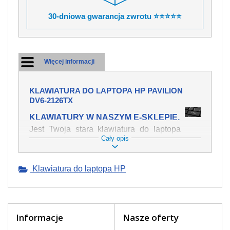
30-dniowa gwarancja zwrotu ⭐⭐⭐⭐⭐
Więcej informacji
KLAWIATURA DO LAPTOPA HP PAVILION
DV6-2126TX
KLAWIATURY W NASZYM E-SKLEPIE.
Jest Twoja stara klawiatura do laptopa
Cały opis
HP Pavilion dv6-2126tx mechanicznie
uszkodzona, polałeś ją płynem, który
spowodował iż klawisze nie wracają do
Klawiatura do laptopa HP
swojej pozycji? Kup nową klawiaturę,
która będzie pracowała jak powinna.
Oferujemy oryginalne klawiatury w
czeskiej lokalizacji od wszystkich
światowach producentów. Na naszej
Informacje
Nasze oferty
stronie internetowej ją znajdziesz za