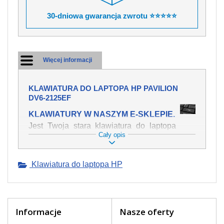
30-dniowa gwarancja zwrotu ⭐⭐⭐⭐⭐
Więcej informacji
KLAWIATURA DO LAPTOPA HP PAVILION
DV6-2125EF
KLAWIATURY W NASZYM E-SKLEPIE.
Jest Twoja stara klawiatura do laptopa
Cały opis
HP Pavilion dv6-2125ef mechanicznie
uszkodzona, polałeś ją płynem, który
spowodował iż klawisze nie wracają do
Klawiatura do laptopa HP
swojej pozycji? Kup nową klawiaturę,
która będzie pracowała jak powinna.
Oferujemy oryginalne klawiatury w
czeskiej lokalizacji od wszystkich
światowach producentów. Na naszej
Informacje
Nasze oferty
stronie internetowej ją znajdziesz za