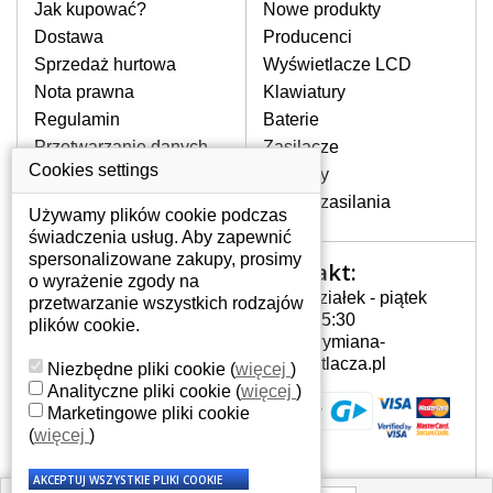
pomocy wyszukiwarki. Wystarczy znać
Jak kupować?
Nowe produkty
model laptopa. Przy każdej klawiaturze
Dostawa
Producenci
nie może brakować szczególowe zdjęcie
Sprzedaż hurtowa
Wyświetlacze LCD
do aktualnego stanu naszego magazynu.
Nota prawna
Klawiatury
Regulamin
Baterie
W JAKI SPOSÓB MOŻE SIĘ
Przetwarzanie danych
Zasilacze
PRZEJAWIAĆ USTERKA
osobowych
Cookies settings
Zawiasy
KLAWIATURY?
Gdzie nas znajdziesz
Złącza zasilania
Częstymi objawami są pomijanie liter
Używamy plików cookie podczas
czy wyświetlanie innych liter oraz
świadczenia usług. Aby zapewnić
dublowanie tych samych znaków. W
spersonalizowane zakupy, prosimy
Kontakt:
Twoje konto
przypadku podlicia klawisze nie
o wyrażenie zgody na
Poniedziałek - piątek
powrócą do pierwotnej pozycji. Albo
przetwarzanie wszystkich rodzajów
Twoje konto
7:00 - 15:30
też uszkodzenie mechaniczne, np.
plików cookie.
Dane osobowe
info@wymiana-
wyłamane klawisze.
Adresy
wyswietlacza.pl
Niezbędne pliki cookie
(
więcej
)
Historia zamówień
Analityczne pliki cookie
(
więcej
)
Marketingowe pliki cookie
JAK TO DZIAŁA?
(
więcej
)
Klawiatura składa się z kilku
warstw folii, z których przewodzą
przewodzące warstwy.