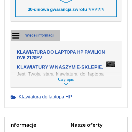
30-dniowa gwarancja zwrotu ⭐⭐⭐⭐⭐
Więcej informacji
KLAWIATURA DO LAPTOPA HP PAVILION
DV6-2120EV
KLAWIATURY W NASZYM E-SKLEPIE.
Jest Twoja stara klawiatura do laptopa
Cały opis
HP Pavilion dv6-2120ev mechanicznie
uszkodzona, polałeś ją płynem, który
spowodował iż klawisze nie wracają do
Klawiatura do laptopa HP
swojej pozycji? Kup nową klawiaturę,
która będzie pracowała jak powinna.
Oferujemy oryginalne klawiatury w
czeskiej lokalizacji od wszystkich
światowach producentów. Na naszej
Informacje
Nasze oferty
stronie internetowej ją znajdziesz za