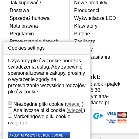
pomocy wyszukiwarki. Wystarczy znać
Jak kupować?
Nowe produkty
model laptopa. Przy każdej klawiaturze
Dostawa
Producenci
nie może brakować szczególowe zdjęcie
Sprzedaż hurtowa
Wyświetlacze LCD
do aktualnego stanu naszego magazynu.
Nota prawna
Klawiatury
Regulamin
Baterie
W JAKI SPOSÓB MOŻE SIĘ
Przetwarzanie danych
Zasilacze
PRZEJAWIAĆ USTERKA
osobowych
Cookies settings
Zawiasy
KLAWIATURY?
Gdzie nas znajdziesz
Złącza zasilania
Częstymi objawami są pomijanie liter
Używamy plików cookie podczas
czy wyświetlanie innych liter oraz
świadczenia usług. Aby zapewnić
dublowanie tych samych znaków. W
spersonalizowane zakupy, prosimy
Kontakt:
Twoje konto
przypadku podlicia klawisze nie
o wyrażenie zgody na
Poniedziałek - piątek
powrócą do pierwotnej pozycji. Albo
przetwarzanie wszystkich rodzajów
Twoje konto
7:00 - 15:30
też uszkodzenie mechaniczne, np.
plików cookie.
Dane osobowe
info@wymiana-
wyłamane klawisze.
Adresy
wyswietlacza.pl
Niezbędne pliki cookie
(
więcej
)
Historia zamówień
Analityczne pliki cookie
(
więcej
)
Marketingowe pliki cookie
JAK TO DZIAŁA?
(
więcej
)
Klawiatura składa się z kilku
warstw folii, z których przewodzą
przewodzące warstwy.