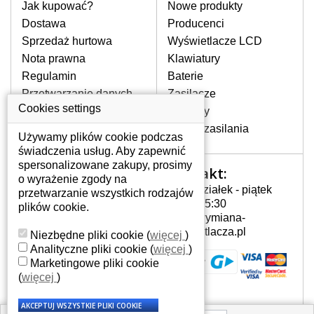
pomocy wyszukiwarki. Wystarczy znać
Jak kupować?
Nowe produkty
model laptopa. Przy każdej klawiaturze
Dostawa
Producenci
nie może brakować szczególowe zdjęcie
Sprzedaż hurtowa
Wyświetlacze LCD
do aktualnego stanu naszego magazynu.
Nota prawna
Klawiatury
Regulamin
Baterie
W JAKI SPOSÓB MOŻE SIĘ
Przetwarzanie danych
Zasilacze
PRZEJAWIAĆ USTERKA
osobowych
Cookies settings
Zawiasy
KLAWIATURY?
Gdzie nas znajdziesz
Złącza zasilania
Częstymi objawami są pomijanie liter
Używamy plików cookie podczas
czy wyświetlanie innych liter oraz
świadczenia usług. Aby zapewnić
dublowanie tych samych znaków. W
spersonalizowane zakupy, prosimy
Kontakt:
Twoje konto
przypadku podlicia klawisze nie
o wyrażenie zgody na
Poniedziałek - piątek
powrócą do pierwotnej pozycji. Albo
przetwarzanie wszystkich rodzajów
Twoje konto
7:00 - 15:30
też uszkodzenie mechaniczne, np.
plików cookie.
Dane osobowe
info@wymiana-
wyłamane klawisze.
Adresy
wyswietlacza.pl
Niezbędne pliki cookie
(
więcej
)
Historia zamówień
Analityczne pliki cookie
(
więcej
)
Marketingowe pliki cookie
JAK TO DZIAŁA?
(
więcej
)
Klawiatura składa się z kilku
warstw folii, z których przewodzą
przewodzące warstwy.