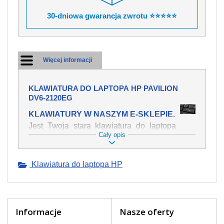
30-dniowa gwarancja zwrotu ⭐⭐⭐⭐⭐
Więcej informacji
KLAWIATURA DO LAPTOPA HP PAVILION
DV6-2120EG
KLAWIATURY W NASZYM E-SKLEPIE.
Jest Twoja stara klawiatura do laptopa
Cały opis
HP Pavilion dv6-2120eg mechanicznie
uszkodzona, polałeś ją płynem, który
spowodował iż klawisze nie wracają do
Klawiatura do laptopa HP
swojej pozycji? Kup nową klawiaturę,
która będzie pracowała jak powinna.
Oferujemy oryginalne klawiatury w
czeskiej lokalizacji od wszystkich
światowach producentów. Na naszej
Informacje
Nasze oferty
stronie internetowej ją znajdziesz za