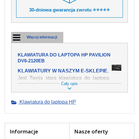
30-dniowa gwarancja zwrotu ⭐⭐⭐⭐⭐
Więcej informacji
KLAWIATURA DO LAPTOPA HP PAVILION
DV6-2120EB
KLAWIATURY W NASZYM E-SKLEPIE.
Jest Twoja stara klawiatura do laptopa
Cały opis
HP Pavilion dv6-2120eb mechanicznie
uszkodzona, polałeś ją płynem, który
spowodował iż klawisze nie wracają do
Klawiatura do laptopa HP
swojej pozycji? Kup nową klawiaturę,
która będzie pracowała jak powinna.
Oferujemy oryginalne klawiatury w
czeskiej lokalizacji od wszystkich
światowach producentów. Na naszej
Informacje
Nasze oferty
stronie internetowej ją znajdziesz za