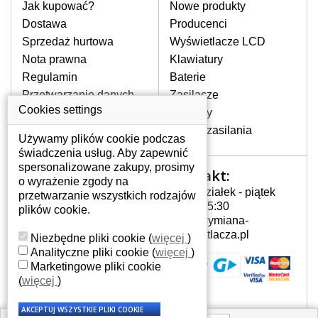
pomocy wyszukiwarki. Wystarczy znać
Jak kupować?
Nowe produkty
model laptopa. Przy każdej klawiaturze
Dostawa
Producenci
nie może brakować szczególowe zdjęcie
Sprzedaż hurtowa
Wyświetlacze LCD
do aktualnego stanu naszego magazynu.
Nota prawna
Klawiatury
Regulamin
Baterie
W JAKI SPOSÓB MOŻE SIĘ
Przetwarzanie danych
Zasilacze
PRZEJAWIAĆ USTERKA
osobowych
Cookies settings
Zawiasy
KLAWIATURY?
Gdzie nas znajdziesz
Złącza zasilania
Częstymi objawami są pomijanie liter
Używamy plików cookie podczas
czy wyświetlanie innych liter oraz
świadczenia usług. Aby zapewnić
dublowanie tych samych znaków. W
spersonalizowane zakupy, prosimy
Kontakt:
Twoje konto
przypadku podlicia klawisze nie
o wyrażenie zgody na
Poniedziałek - piątek
powrócą do pierwotnej pozycji. Albo
przetwarzanie wszystkich rodzajów
Twoje konto
7:00 - 15:30
też uszkodzenie mechaniczne, np.
plików cookie.
Dane osobowe
info@wymiana-
wyłamane klawisze.
Adresy
wyswietlacza.pl
Niezbędne pliki cookie
(
więcej
)
Historia zamówień
Analityczne pliki cookie
(
więcej
)
Marketingowe pliki cookie
JAK TO DZIAŁA?
(
więcej
)
Klawiatura składa się z kilku
warstw folii, z których przewodzą
przewodzące warstwy.