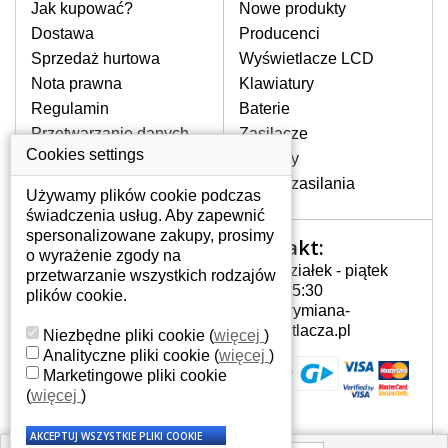
pomocy wyszukiwarki. Wystarczy znać
Jak kupować?
Nowe produkty
model laptopa. Przy każdej klawiaturze
Dostawa
Producenci
nie może brakować szczególowe zdjęcie
Sprzedaż hurtowa
Wyświetlacze LCD
do aktualnego stanu naszego magazynu.
Nota prawna
Klawiatury
Regulamin
Baterie
W JAKI SPOSÓB MOŻE SIĘ
Przetwarzanie danych
Zasilacze
PRZEJAWIAĆ USTERKA
osobowych
Cookies settings
Zawiasy
KLAWIATURY?
Gdzie nas znajdziesz
Złącza zasilania
Częstymi objawami są pomijanie liter
Używamy plików cookie podczas
czy wyświetlanie innych liter oraz
świadczenia usług. Aby zapewnić
dublowanie tych samych znaków. W
spersonalizowane zakupy, prosimy
Kontakt:
Twoje konto
przypadku podlicia klawisze nie
o wyrażenie zgody na
Poniedziałek - piątek
powrócą do pierwotnej pozycji. Albo
przetwarzanie wszystkich rodzajów
Twoje konto
7:00 - 15:30
też uszkodzenie mechaniczne, np.
plików cookie.
Dane osobowe
info@wymiana-
wyłamane klawisze.
Adresy
wyswietlacza.pl
Niezbędne pliki cookie
(
więcej
)
Historia zamówień
Analityczne pliki cookie
(
więcej
)
Marketingowe pliki cookie
JAK TO DZIAŁA?
(
więcej
)
Klawiatura składa się z kilku
warstw folii, z których przewodzą
przewodzące warstwy.