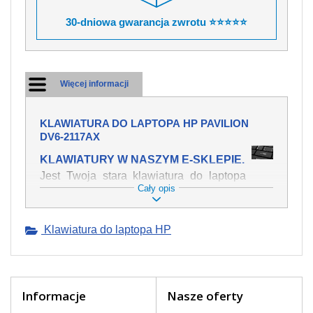
30-dniowa gwarancja zwrotu ⭐⭐⭐⭐⭐
Więcej informacji
KLAWIATURA DO LAPTOPA HP PAVILION
DV6-2117AX
KLAWIATURY W NASZYM E-SKLEPIE.
Jest Twoja stara klawiatura do laptopa
Cały opis
HP Pavilion dv6-2117ax mechanicznie
uszkodzona, polałeś ją płynem, który
spowodował iż klawisze nie wracają do
Klawiatura do laptopa HP
swojej pozycji? Kup nową klawiaturę,
która będzie pracowała jak powinna.
Oferujemy oryginalne klawiatury w
czeskiej lokalizacji od wszystkich
światowach producentów. Na naszej
Informacje
Nasze oferty
stronie internetowej ją znajdziesz za