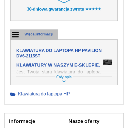
30-dniowa gwarancja zwrotu ⭐⭐⭐⭐⭐
Więcej informacji
KLAWIATURA DO LAPTOPA HP PAVILION
DV6-2115ST
KLAWIATURY W NASZYM E-SKLEPIE.
Jest Twoja stara klawiatura do laptopa
Cały opis
HP Pavilion dv6-2115st mechanicznie
uszkodzona, polałeś ją płynem, który
spowodował iż klawisze nie wracają do
Klawiatura do laptopa HP
swojej pozycji? Kup nową klawiaturę,
która będzie pracowała jak powinna.
Oferujemy oryginalne klawiatury w
czeskiej lokalizacji od wszystkich
światowach producentów. Na naszej
Informacje
Nasze oferty
stronie internetowej ją znajdziesz za