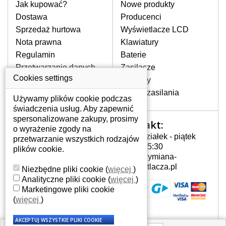
pomocy wyszukiwarki. Wystarczy znać
Jak kupować?
Nowe produkty
model laptopa. Przy każdej klawiaturze
Dostawa
Producenci
nie może brakować szczególowe zdjęcie
Sprzedaż hurtowa
Wyświetlacze LCD
do aktualnego stanu naszego magazynu.
Nota prawna
Klawiatury
Regulamin
Baterie
W JAKI SPOSÓB MOŻE SIĘ
Przetwarzanie danych
Zasilacze
PRZEJAWIAĆ USTERKA
osobowych
Cookies settings
Zawiasy
KLAWIATURY?
Gdzie nas znajdziesz
Złącza zasilania
Częstymi objawami są pomijanie liter
Używamy plików cookie podczas
czy wyświetlanie innych liter oraz
świadczenia usług. Aby zapewnić
dublowanie tych samych znaków. W
spersonalizowane zakupy, prosimy
Kontakt:
Twoje konto
przypadku podlicia klawisze nie
o wyrażenie zgody na
Poniedziałek - piątek
powrócą do pierwotnej pozycji. Albo
przetwarzanie wszystkich rodzajów
Twoje konto
7:00 - 15:30
też uszkodzenie mechaniczne, np.
plików cookie.
Dane osobowe
info@wymiana-
wyłamane klawisze.
Adresy
wyswietlacza.pl
Niezbędne pliki cookie
(
więcej
)
Historia zamówień
Analityczne pliki cookie
(
więcej
)
Marketingowe pliki cookie
JAK TO DZIAŁA?
(
więcej
)
Klawiatura składa się z kilku
warstw folii, z których przewodzą
przewodzące warstwy.