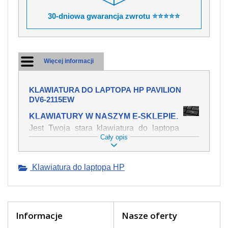
30-dniowa gwarancja zwrotu ⭐⭐⭐⭐⭐
Więcej informacji
KLAWIATURA DO LAPTOPA HP PAVILION
DV6-2115EW
KLAWIATURY W NASZYM E-SKLEPIE.
Jest Twoja stara klawiatura do laptopa
Cały opis
HP Pavilion dv6-2115ew mechanicznie
uszkodzona, polałeś ją płynem, który
spowodował iż klawisze nie wracają do
Klawiatura do laptopa HP
swojej pozycji? Kup nową klawiaturę,
która będzie pracowała jak powinna.
Oferujemy oryginalne klawiatury w
czeskiej lokalizacji od wszystkich
światowach producentów. Na naszej
Informacje
Nasze oferty
stronie internetowej ją znajdziesz za