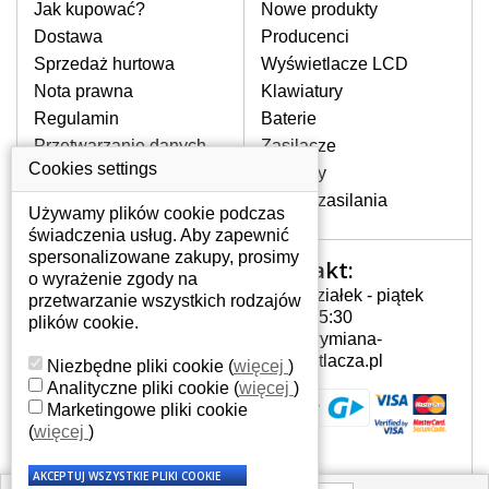
pomocy wyszukiwarki. Wystarczy znać
Jak kupować?
Nowe produkty
model laptopa. Przy każdej klawiaturze
Dostawa
Producenci
nie może brakować szczególowe zdjęcie
Sprzedaż hurtowa
Wyświetlacze LCD
do aktualnego stanu naszego magazynu.
Nota prawna
Klawiatury
Regulamin
Baterie
W JAKI SPOSÓB MOŻE SIĘ
Przetwarzanie danych
Zasilacze
PRZEJAWIAĆ USTERKA
osobowych
Cookies settings
Zawiasy
KLAWIATURY?
Gdzie nas znajdziesz
Złącza zasilania
Częstymi objawami są pomijanie liter
Używamy plików cookie podczas
czy wyświetlanie innych liter oraz
świadczenia usług. Aby zapewnić
dublowanie tych samych znaków. W
spersonalizowane zakupy, prosimy
Kontakt:
Twoje konto
przypadku podlicia klawisze nie
o wyrażenie zgody na
Poniedziałek - piątek
powrócą do pierwotnej pozycji. Albo
przetwarzanie wszystkich rodzajów
Twoje konto
7:00 - 15:30
też uszkodzenie mechaniczne, np.
plików cookie.
Dane osobowe
info@wymiana-
wyłamane klawisze.
Adresy
wyswietlacza.pl
Niezbędne pliki cookie
(
więcej
)
Historia zamówień
Analityczne pliki cookie
(
więcej
)
Marketingowe pliki cookie
JAK TO DZIAŁA?
(
więcej
)
Klawiatura składa się z kilku
warstw folii, z których przewodzą
przewodzące warstwy.