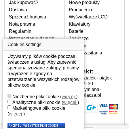
pomocy wyszukiwarki. Wystarczy znać
Jak kupować?
Nowe produkty
model laptopa. Przy każdej klawiaturze
Dostawa
Producenci
nie może brakować szczególowe zdjęcie
Sprzedaż hurtowa
Wyświetlacze LCD
do aktualnego stanu naszego magazynu.
Nota prawna
Klawiatury
Regulamin
Baterie
W JAKI SPOSÓB MOŻE SIĘ
Przetwarzanie danych
Zasilacze
PRZEJAWIAĆ USTERKA
osobowych
Cookies settings
Zawiasy
KLAWIATURY?
Gdzie nas znajdziesz
Złącza zasilania
Częstymi objawami są pomijanie liter
Używamy plików cookie podczas
czy wyświetlanie innych liter oraz
świadczenia usług. Aby zapewnić
dublowanie tych samych znaków. W
spersonalizowane zakupy, prosimy
Kontakt:
Twoje konto
przypadku podlicia klawisze nie
o wyrażenie zgody na
Poniedziałek - piątek
powrócą do pierwotnej pozycji. Albo
przetwarzanie wszystkich rodzajów
Twoje konto
7:00 - 15:30
też uszkodzenie mechaniczne, np.
plików cookie.
Dane osobowe
info@wymiana-
wyłamane klawisze.
Adresy
wyswietlacza.pl
Niezbędne pliki cookie
(
więcej
)
Historia zamówień
Analityczne pliki cookie
(
więcej
)
Marketingowe pliki cookie
JAK TO DZIAŁA?
(
więcej
)
Klawiatura składa się z kilku
warstw folii, z których przewodzą
przewodzące warstwy.