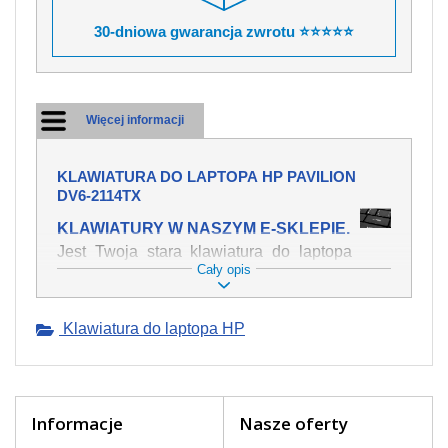
30-dniowa gwarancja zwrotu ⭐⭐⭐⭐⭐
Więcej informacji
KLAWIATURA DO LAPTOPA HP PAVILION
DV6-2114TX
KLAWIATURY W NASZYM E-SKLEPIE.
Jest Twoja stara klawiatura do laptopa
Cały opis
HP Pavilion dv6-2114tx mechanicznie
uszkodzona, polałeś ją płynem, który
spowodował iż klawisze nie wracają do
Klawiatura do laptopa HP
swojej pozycji? Kup nową klawiaturę,
która będzie pracowała jak powinna.
Oferujemy oryginalne klawiatury w
czeskiej lokalizacji od wszystkich
światowach producentów. Na naszej
Informacje
Nasze oferty
stronie internetowej ją znajdziesz za