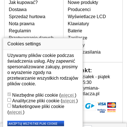
pomocy wyszukiwarki. Wystarczy znać
Jak kupować?
Nowe produkty
model laptopa. Przy każdej klawiaturze
Dostawa
Producenci
nie może brakować szczególowe zdjęcie
Sprzedaż hurtowa
Wyświetlacze LCD
do aktualnego stanu naszego magazynu.
Nota prawna
Klawiatury
Regulamin
Baterie
W JAKI SPOSÓB MOŻE SIĘ
Przetwarzanie danych
Zasilacze
PRZEJAWIAĆ USTERKA
osobowych
Cookies settings
Zawiasy
KLAWIATURY?
Gdzie nas znajdziesz
Złącza zasilania
Częstymi objawami są pomijanie liter
Używamy plików cookie podczas
czy wyświetlanie innych liter oraz
świadczenia usług. Aby zapewnić
dublowanie tych samych znaków. W
spersonalizowane zakupy, prosimy
Kontakt:
Twoje konto
przypadku podlicia klawisze nie
o wyrażenie zgody na
Poniedziałek - piątek
powrócą do pierwotnej pozycji. Albo
przetwarzanie wszystkich rodzajów
Twoje konto
7:00 - 15:30
też uszkodzenie mechaniczne, np.
plików cookie.
Dane osobowe
info@wymiana-
wyłamane klawisze.
Adresy
wyswietlacza.pl
Niezbędne pliki cookie
(
więcej
)
Historia zamówień
Analityczne pliki cookie
(
więcej
)
Marketingowe pliki cookie
JAK TO DZIAŁA?
(
więcej
)
Klawiatura składa się z kilku
warstw folii, z których przewodzą
przewodzące warstwy.