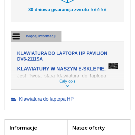
30-dniowa gwarancja zwrotu ⭐⭐⭐⭐⭐
Więcej informacji
KLAWIATURA DO LAPTOPA HP PAVILION
DV6-2111SA
KLAWIATURY W NASZYM E-SKLEPIE.
Jest Twoja stara klawiatura do laptopa
Cały opis
HP Pavilion dv6-2111sa mechanicznie
uszkodzona, polałeś ją płynem, który
spowodował iż klawisze nie wracają do
Klawiatura do laptopa HP
swojej pozycji? Kup nową klawiaturę,
która będzie pracowała jak powinna.
Oferujemy oryginalne klawiatury w
czeskiej lokalizacji od wszystkich
światowach producentów. Na naszej
Informacje
Nasze oferty
stronie internetowej ją znajdziesz za