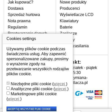
pomocy wyszukiwarki. Wystarczy znać
Jak kupować?
Nowe produkty
model laptopa. Przy każdej klawiaturze
Dostawa
Producenci
nie może brakować szczególowe zdjęcie
Sprzedaż hurtowa
Wyświetlacze LCD
do aktualnego stanu naszego magazynu.
Nota prawna
Klawiatury
Regulamin
Baterie
W JAKI SPOSÓB MOŻE SIĘ
Przetwarzanie danych
Zasilacze
PRZEJAWIAĆ USTERKA
osobowych
Cookies settings
Zawiasy
KLAWIATURY?
Gdzie nas znajdziesz
Złącza zasilania
Częstymi objawami są pomijanie liter
Używamy plików cookie podczas
czy wyświetlanie innych liter oraz
świadczenia usług. Aby zapewnić
dublowanie tych samych znaków. W
spersonalizowane zakupy, prosimy
Kontakt:
Twoje konto
przypadku podlicia klawisze nie
o wyrażenie zgody na
Poniedziałek - piątek
powrócą do pierwotnej pozycji. Albo
przetwarzanie wszystkich rodzajów
Twoje konto
7:00 - 15:30
też uszkodzenie mechaniczne, np.
plików cookie.
Dane osobowe
info@wymiana-
wyłamane klawisze.
Adresy
wyswietlacza.pl
Niezbędne pliki cookie
(
więcej
)
Historia zamówień
Analityczne pliki cookie
(
więcej
)
Marketingowe pliki cookie
JAK TO DZIAŁA?
(
więcej
)
Klawiatura składa się z kilku
warstw folii, z których przewodzą
przewodzące warstwy.