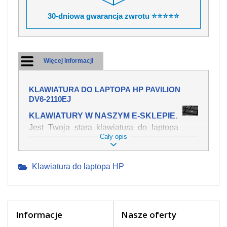
30-dniowa gwarancja zwrotu ⭐⭐⭐⭐⭐
Więcej informacji
KLAWIATURA DO LAPTOPA HP PAVILION
DV6-2110EJ
KLAWIATURY W NASZYM E-SKLEPIE.
Jest Twoja stara klawiatura do laptopa
Cały opis
HP Pavilion dv6-2110ej mechanicznie
uszkodzona, polałeś ją płynem, który
spowodował iż klawisze nie wracają do
Klawiatura do laptopa HP
swojej pozycji? Kup nową klawiaturę,
która będzie pracowała jak powinna.
Oferujemy oryginalne klawiatury w
czeskiej lokalizacji od wszystkich
światowach producentów. Na naszej
Informacje
Nasze oferty
stronie internetowej ją znajdziesz za