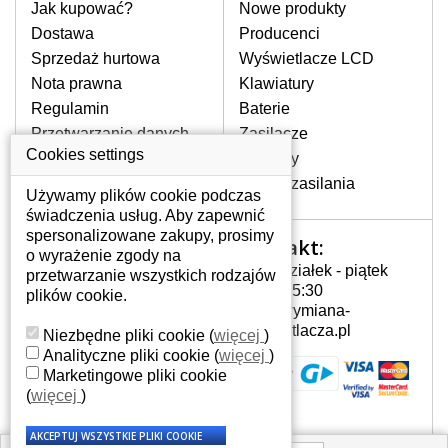
pomocy wyszukiwarki. Wystarczy znać
Jak kupować?
Nowe produkty
model laptopa. Przy każdej klawiaturze
Dostawa
Producenci
nie może brakować szczególowe zdjęcie
Sprzedaż hurtowa
Wyświetlacze LCD
do aktualnego stanu naszego magazynu.
Nota prawna
Klawiatury
Regulamin
Baterie
W JAKI SPOSÓB MOŻE SIĘ
Przetwarzanie danych
Zasilacze
PRZEJAWIAĆ USTERKA
osobowych
Cookies settings
Zawiasy
KLAWIATURY?
Gdzie nas znajdziesz
Złącza zasilania
Częstymi objawami są pomijanie liter
Używamy plików cookie podczas
czy wyświetlanie innych liter oraz
świadczenia usług. Aby zapewnić
dublowanie tych samych znaków. W
spersonalizowane zakupy, prosimy
Kontakt:
Twoje konto
przypadku podlicia klawisze nie
o wyrażenie zgody na
Poniedziałek - piątek
powrócą do pierwotnej pozycji. Albo
przetwarzanie wszystkich rodzajów
Twoje konto
7:00 - 15:30
też uszkodzenie mechaniczne, np.
plików cookie.
Dane osobowe
info@wymiana-
wyłamane klawisze.
Adresy
wyswietlacza.pl
Niezbędne pliki cookie
(
więcej
)
Historia zamówień
Analityczne pliki cookie
(
więcej
)
Marketingowe pliki cookie
JAK TO DZIAŁA?
(
więcej
)
Klawiatura składa się z kilku
warstw folii, z których przewodzą
przewodzące warstwy.