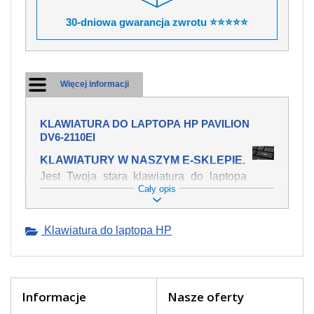
30-dniowa gwarancja zwrotu ⭐⭐⭐⭐⭐
Więcej informacji
KLAWIATURA DO LAPTOPA HP PAVILION
DV6-2110EI
KLAWIATURY W NASZYM E-SKLEPIE.
Jest Twoja stara klawiatura do laptopa
Cały opis
HP Pavilion dv6-2110ei mechanicznie
uszkodzona, polałeś ją płynem, który
spowodował iż klawisze nie wracają do
Klawiatura do laptopa HP
swojej pozycji? Kup nową klawiaturę,
która będzie pracowała jak powinna.
Oferujemy oryginalne klawiatury w
czeskiej lokalizacji od wszystkich
światowach producentów. Na naszej
Informacje
Nasze oferty
stronie internetowej ją znajdziesz za