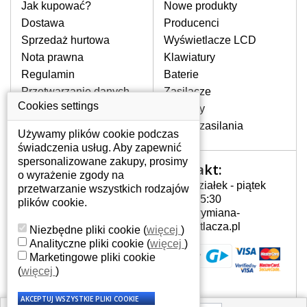
pomocy wyszukiwarki. Wystarczy znać
Jak kupować?
Nowe produkty
model laptopa. Przy każdej klawiaturze
Dostawa
Producenci
nie może brakować szczególowe zdjęcie
Sprzedaż hurtowa
Wyświetlacze LCD
do aktualnego stanu naszego magazynu.
Nota prawna
Klawiatury
Regulamin
Baterie
W JAKI SPOSÓB MOŻE SIĘ
Przetwarzanie danych
Zasilacze
PRZEJAWIAĆ USTERKA
osobowych
Cookies settings
Zawiasy
KLAWIATURY?
Gdzie nas znajdziesz
Złącza zasilania
Częstymi objawami są pomijanie liter
Używamy plików cookie podczas
czy wyświetlanie innych liter oraz
świadczenia usług. Aby zapewnić
dublowanie tych samych znaków. W
spersonalizowane zakupy, prosimy
Kontakt:
Twoje konto
przypadku podlicia klawisze nie
o wyrażenie zgody na
Poniedziałek - piątek
powrócą do pierwotnej pozycji. Albo
przetwarzanie wszystkich rodzajów
Twoje konto
7:00 - 15:30
też uszkodzenie mechaniczne, np.
plików cookie.
Dane osobowe
info@wymiana-
wyłamane klawisze.
Adresy
wyswietlacza.pl
Niezbędne pliki cookie
(
więcej
)
Historia zamówień
Analityczne pliki cookie
(
więcej
)
Marketingowe pliki cookie
JAK TO DZIAŁA?
(
więcej
)
Klawiatura składa się z kilku
warstw folii, z których przewodzą
przewodzące warstwy.