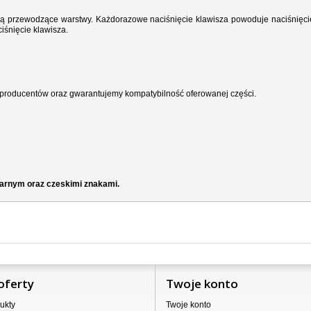
wodzą przewodzące warstwy. Każdorazowe naciśnięcie klawisza powoduje naciśnięci
iśnięcie klawisza.
producentów oraz gwarantujemy kompatybilność oferowanej części.
zarnym oraz czeskimi znakami.
oferty
Twoje konto
ukty
Twoje konto