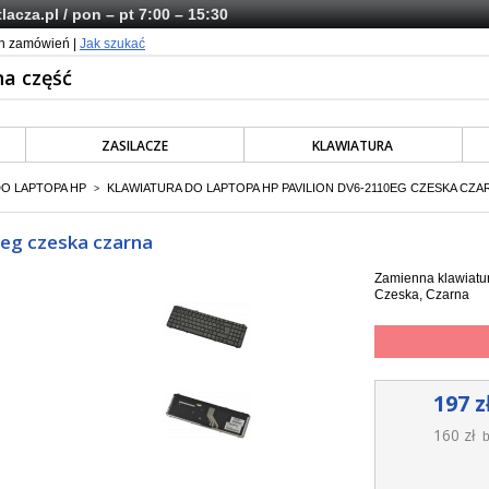
lacza.pl
/ pon – pt 7:00 – 15:30
ch zamówień |
Jak szukać
ZASILACZE
KLAWIATURA
DO LAPTOPA HP
KLAWIATURA DO LAPTOPA HP PAVILION DV6-2110EG CZESKA CZA
>
0eg czeska czarna
Zamienna klawiatur
Czeska, Czarna
197 z
160 zł
b