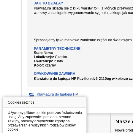
JAK TO DZIAŁA?
Klawiatura składa się z kilku warstw folii, z których prze
warstwy, a następnie wygenerowanie sygnału, takiego jak nac
Sprzedajemy tylko markowe zamienne części od światowych 
PARAMETRY TECHNICZNE:
Stan:
Nowa
Lokalizacja:
Czeska
Gwarancja:
2 lata
Kolor:
czarny
OPAKOWANIE ZAWIERA:
Klawiaturę do laptopa HP Pavilion dv6-2110eg w kolorze c
Klawiatura do laptopa HP
Cookies settings
Używamy plików cookie podczas świadczenia
usług. Aby zapewnić spersonalizowane
Informacje
Nasze 
zakupy, prosimy o wyrażenie zgody na
przetwarzanie wszystkich rodzajów plików
cookie.
Jak kupować?
Nowe prod