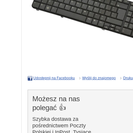
Wyślij do znajomego
Druku
Udostępnij na Facebooku
Możesz na nas
polegać 👍
Szybka dostawa za
pośrednictwem Poczty
Polskiej i InPost. Tysiące