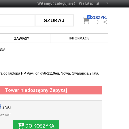
Witamy, (
zaloguj się
)
Waluta:
0
KOSZYK:
(puste)
INFORMACJE
ZAWIASY
RNA
a do laptopa HP Pavilion dv6-2110eg, Nowa, Gwarancja 2 lata,
Towar niedostępny
Zapytaj
ł
z VAT
ez VAT
DO KOSZYKA