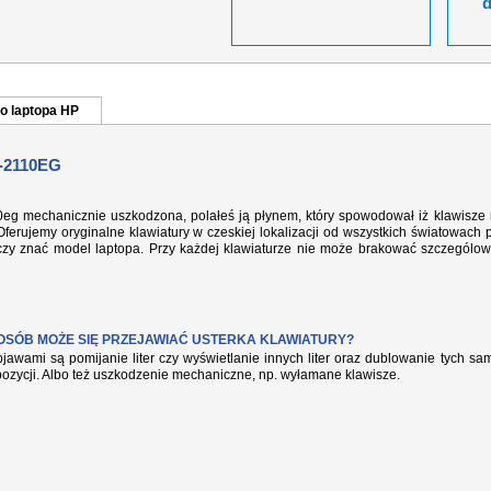
o laptopa HP
-2110EG
10eg mechanicznie uszkodzona, polałeś ją płynem, który spowodował iż klawisze 
ferujemy oryginalne klawiatury w czeskiej lokalizacji od wszystkich światowach 
rczy znać model laptopa. Przy każdej klawiaturze nie może brakować szczególow
POSÓB MOŻE SIĘ PRZEJAWIAĆ USTERKA KLAWIATURY?
jawami są pomijanie liter czy wyświetlanie innych liter oraz dublowanie tych s
pozycji. Albo też uszkodzenie mechaniczne, np. wyłamane klawisze.