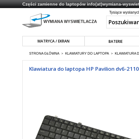
Części zamienne do laptopów
info(at)wymiana-wyswiet
Tysiące wysłany
MATRYCA / EKRAN
BATERIE
STRONA GŁÓWNA
KLAWIATURY DO LAPTOPA
KLAWIATURA 
>
>
Klawiatura do laptopa HP Pavilion dv6-211