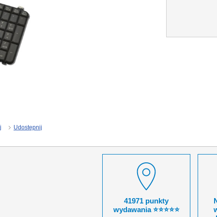
j
Udostępnij
41971 punkty
wydawania ⭐⭐⭐⭐⭐
w