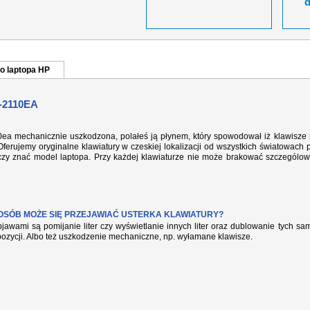
o laptopa HP
-2110EA
10ea mechanicznie uszkodzona, polałeś ją płynem, który spowodował iż klawisze 
ferujemy oryginalne klawiatury w czeskiej lokalizacji od wszystkich światowach 
rczy znać model laptopa. Przy każdej klawiaturze nie może brakować szczególow
POSÓB MOŻE SIĘ PRZEJAWIAĆ USTERKA KLAWIATURY?
jawami są pomijanie liter czy wyświetlanie innych liter oraz dublowanie tych s
pozycji. Albo też uszkodzenie mechaniczne, np. wyłamane klawisze.