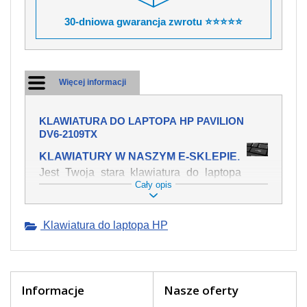
30-dniowa gwarancja zwrotu ⭐⭐⭐⭐⭐
Więcej informacji
KLAWIATURA DO LAPTOPA HP PAVILION
DV6-2109TX
KLAWIATURY W NASZYM E-SKLEPIE.
Jest Twoja stara klawiatura do laptopa
Cały opis
HP Pavilion dv6-2109tx mechanicznie
uszkodzona, polałeś ją płynem, który
spowodował iż klawisze nie wracają do
Klawiatura do laptopa HP
swojej pozycji? Kup nową klawiaturę,
która będzie pracowała jak powinna.
Oferujemy oryginalne klawiatury w
czeskiej lokalizacji od wszystkich
światowach producentów. Na naszej
Informacje
Nasze oferty
stronie internetowej ją znajdziesz za