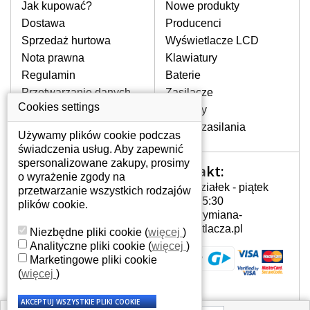
pomocy wyszukiwarki. Wystarczy znać
Jak kupować?
Nowe produkty
model laptopa. Przy każdej klawiaturze
Dostawa
Producenci
nie może brakować szczególowe zdjęcie
Sprzedaż hurtowa
Wyświetlacze LCD
do aktualnego stanu naszego magazynu.
Nota prawna
Klawiatury
Regulamin
Baterie
W JAKI SPOSÓB MOŻE SIĘ
Przetwarzanie danych
Zasilacze
PRZEJAWIAĆ USTERKA
osobowych
Cookies settings
Zawiasy
KLAWIATURY?
Gdzie nas znajdziesz
Złącza zasilania
Częstymi objawami są pomijanie liter
Używamy plików cookie podczas
czy wyświetlanie innych liter oraz
świadczenia usług. Aby zapewnić
dublowanie tych samych znaków. W
spersonalizowane zakupy, prosimy
Kontakt:
Twoje konto
przypadku podlicia klawisze nie
o wyrażenie zgody na
Poniedziałek - piątek
powrócą do pierwotnej pozycji. Albo
przetwarzanie wszystkich rodzajów
Twoje konto
7:00 - 15:30
też uszkodzenie mechaniczne, np.
plików cookie.
Dane osobowe
info@wymiana-
wyłamane klawisze.
Adresy
wyswietlacza.pl
Niezbędne pliki cookie
(
więcej
)
Historia zamówień
Analityczne pliki cookie
(
więcej
)
Marketingowe pliki cookie
JAK TO DZIAŁA?
(
więcej
)
Klawiatura składa się z kilku
warstw folii, z których przewodzą
przewodzące warstwy.