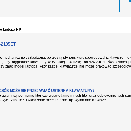
o laptopa HP
-2105ET
et mechanicznie uszkodzona, polałeś ją płynem, który spowodował iż klawisze nie
ujemy oryginalne klawiatury w czeskiej lokalizacji od wszystkich światowach p
rczy znać model laptopa. Przy każdej klawiaturze nie może brakować szczególow
POSÓB MOŻE SIĘ PRZEJAWIAĆ USTERKA KLAWIATURY?
jawami są pomijanie liter czy wyświetlanie innych liter oraz dublowanie tych s
pozycji. Albo też uszkodzenie mechaniczne, np. wyłamane klawisze.