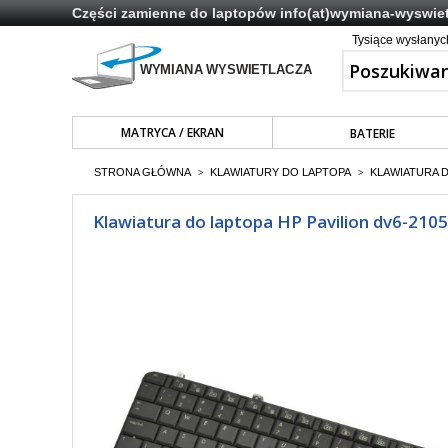
Części zamienne do laptopów
info(at)wymiana-wyswiet
Tysiące wysłany
MATRYCA / EKRAN
BATERIE
STRONA GŁÓWNA
KLAWIATURY DO LAPTOPA
KLAWIATURA 
>
>
Klawiatura do laptopa HP Pavilion dv6-210