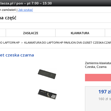
lacza.pl
/ pon – pt 7:00 – 15:30
ch zamówień |
Jak szukać
ZASILACZE
KLAWIATURA
DO LAPTOPA HP
KLAWIATURA DO LAPTOPA HP PAVILION DV6-2105ET CZESKA CZA
>
5et czeska czarna
Zamienna klawiatur
Czeska, Czarna
197 z
160 zł
b