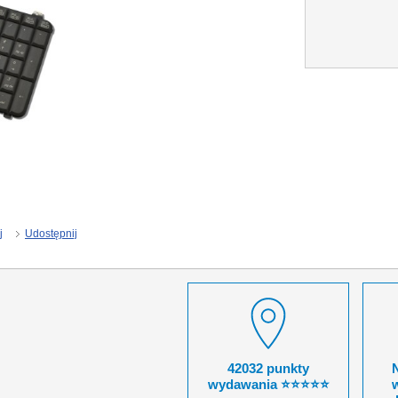
j
Udostępnij
42032 punkty
wydawania ⭐⭐⭐⭐⭐
w