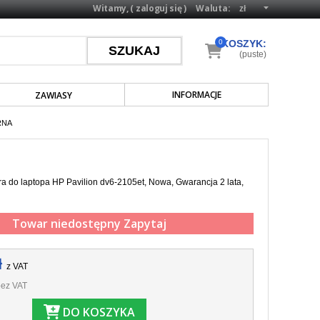
Witamy, (
zaloguj się
)
Waluta:
0
KOSZYK:
(puste)
INFORMACJE
ZAWIASY
RNA
a do laptopa HP Pavilion dv6-2105et, Nowa, Gwarancja 2 lata,
Towar niedostępny
Zapytaj
ł
z VAT
ez VAT
DO KOSZYKA