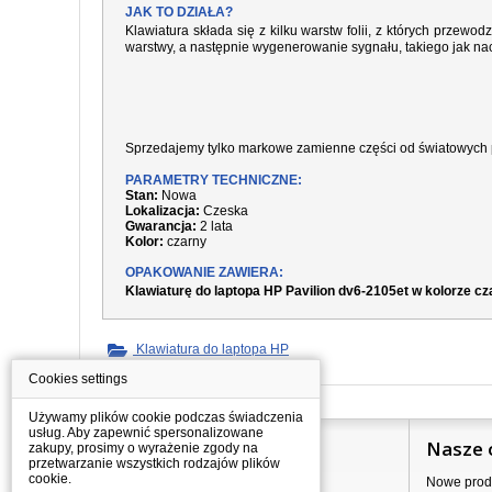
JAK TO DZIAŁA?
Klawiatura składa się z kilku warstw folii, z których prze
warstwy, a następnie wygenerowanie sygnału, takiego jak nac
Sprzedajemy tylko markowe zamienne części od światowych 
PARAMETRY TECHNICZNE:
Stan:
Nowa
Lokalizacja:
Czeska
Gwarancja:
2 lata
Kolor:
czarny
OPAKOWANIE ZAWIERA:
Klawiaturę do laptopa HP Pavilion dv6-2105et w kolorze c
Klawiatura do laptopa HP
Cookies settings
Używamy plików cookie podczas świadczenia
usług. Aby zapewnić spersonalizowane
Informacje
Nasze 
zakupy, prosimy o wyrażenie zgody na
przetwarzanie wszystkich rodzajów plików
cookie.
Jak kupować?
Nowe prod