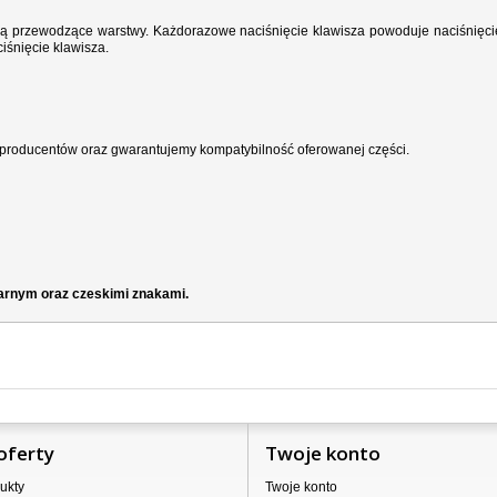
wodzą przewodzące warstwy. Każdorazowe naciśnięcie klawisza powoduje naciśnięci
iśnięcie klawisza.
producentów oraz gwarantujemy kompatybilność oferowanej części.
zarnym oraz czeskimi znakami.
oferty
Twoje konto
ukty
Twoje konto