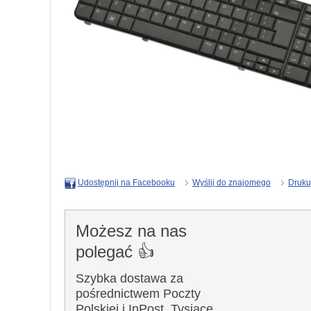
Wyślij do znajomego
Druku
Udostępnij na Facebooku
Możesz na nas
polegać 👍
Szybka dostawa za
pośrednictwem Poczty
Polskiej i InPost. Tysiące