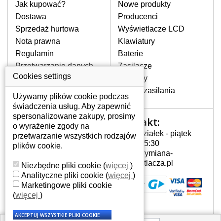
pomocy wyszukiwarki. Wystarczy znać
Jak kupować?
Nowe produkty
model laptopa. Przy każdej klawiaturze
Dostawa
Producenci
nie może brakować szczególowe zdjęcie
Sprzedaż hurtowa
Wyświetlacze LCD
do aktualnego stanu naszego magazynu.
Nota prawna
Klawiatury
Regulamin
Baterie
W JAKI SPOSÓB MOŻE SIĘ
Przetwarzanie danych
Zasilacze
PRZEJAWIAĆ USTERKA
osobowych
Cookies settings
Zawiasy
KLAWIATURY?
Gdzie nas znajdziesz
Złącza zasilania
Częstymi objawami są pomijanie liter
Używamy plików cookie podczas
czy wyświetlanie innych liter oraz
świadczenia usług. Aby zapewnić
dublowanie tych samych znaków. W
spersonalizowane zakupy, prosimy
Kontakt:
Twoje konto
przypadku podlicia klawisze nie
o wyrażenie zgody na
Poniedziałek - piątek
powrócą do pierwotnej pozycji. Albo
przetwarzanie wszystkich rodzajów
Twoje konto
7:00 - 15:30
też uszkodzenie mechaniczne, np.
plików cookie.
Dane osobowe
info@wymiana-
wyłamane klawisze.
Adresy
wyswietlacza.pl
Niezbędne pliki cookie
(
więcej
)
Historia zamówień
Analityczne pliki cookie
(
więcej
)
Marketingowe pliki cookie
JAK TO DZIAŁA?
(
więcej
)
Klawiatura składa się z kilku
warstw folii, z których przewodzą
przewodzące warstwy.