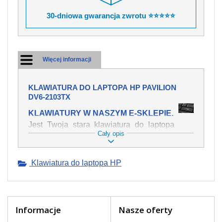
30-dniowa gwarancja zwrotu ⭐⭐⭐⭐⭐
Więcej informacji
KLAWIATURA DO LAPTOPA HP PAVILION
DV6-2103TX
KLAWIATURY W NASZYM E-SKLEPIE.
Jest Twoja stara klawiatura do laptopa
Cały opis
HP Pavilion dv6-2103tx mechanicznie
uszkodzona, polałeś ją płynem, który
spowodował iż klawisze nie wracają do
Klawiatura do laptopa HP
swojej pozycji? Kup nową klawiaturę,
która będzie pracowała jak powinna.
Oferujemy oryginalne klawiatury w
czeskiej lokalizacji od wszystkich
światowach producentów. Na naszej
Informacje
Nasze oferty
stronie internetowej ją znajdziesz za