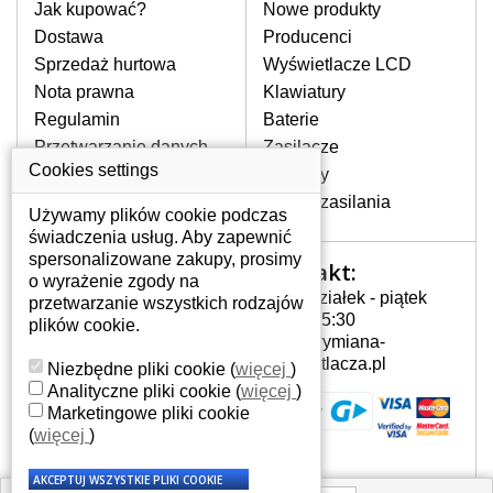
pomocy wyszukiwarki. Wystarczy znać
Jak kupować?
Nowe produkty
model laptopa. Przy każdej klawiaturze
Dostawa
Producenci
nie może brakować szczególowe zdjęcie
Sprzedaż hurtowa
Wyświetlacze LCD
do aktualnego stanu naszego magazynu.
Nota prawna
Klawiatury
Regulamin
Baterie
W JAKI SPOSÓB MOŻE SIĘ
Przetwarzanie danych
Zasilacze
PRZEJAWIAĆ USTERKA
osobowych
Cookies settings
Zawiasy
KLAWIATURY?
Gdzie nas znajdziesz
Złącza zasilania
Częstymi objawami są pomijanie liter
Używamy plików cookie podczas
czy wyświetlanie innych liter oraz
świadczenia usług. Aby zapewnić
dublowanie tych samych znaków. W
spersonalizowane zakupy, prosimy
Kontakt:
Twoje konto
przypadku podlicia klawisze nie
o wyrażenie zgody na
Poniedziałek - piątek
powrócą do pierwotnej pozycji. Albo
przetwarzanie wszystkich rodzajów
Twoje konto
7:00 - 15:30
też uszkodzenie mechaniczne, np.
plików cookie.
Dane osobowe
info@wymiana-
wyłamane klawisze.
Adresy
wyswietlacza.pl
Niezbędne pliki cookie
(
więcej
)
Historia zamówień
Analityczne pliki cookie
(
więcej
)
Marketingowe pliki cookie
JAK TO DZIAŁA?
(
więcej
)
Klawiatura składa się z kilku
warstw folii, z których przewodzą
przewodzące warstwy.