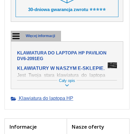
30-dniowa gwarancja zwrotu ⭐⭐⭐⭐⭐
Więcej informacji
KLAWIATURA DO LAPTOPA HP PAVILION
DV6-2091EG
KLAWIATURY W NASZYM E-SKLEPIE.
Jest Twoja stara klawiatura do laptopa
Cały opis
HP Pavilion dv6-2091eg mechanicznie
uszkodzona, polałeś ją płynem, który
spowodował iż klawisze nie wracają do
Klawiatura do laptopa HP
swojej pozycji? Kup nową klawiaturę,
która będzie pracowała jak powinna.
Oferujemy oryginalne klawiatury w
czeskiej lokalizacji od wszystkich
światowach producentów. Na naszej
Informacje
Nasze oferty
stronie internetowej ją znajdziesz za