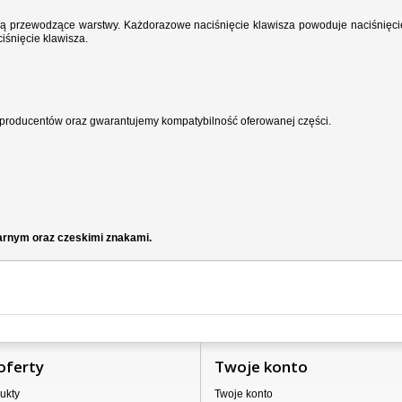
wodzą przewodzące warstwy. Każdorazowe naciśnięcie klawisza powoduje naciśnięci
iśnięcie klawisza.
producentów oraz gwarantujemy kompatybilność oferowanej części.
zarnym oraz czeskimi znakami.
oferty
Twoje konto
ukty
Twoje konto