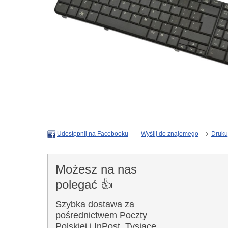
Wyślij do znajomego
Druku
Udostępnij na Facebooku
Możesz na nas
polegać 👍
Szybka dostawa za
pośrednictwem Poczty
Polskiej i InPost. Tysiące