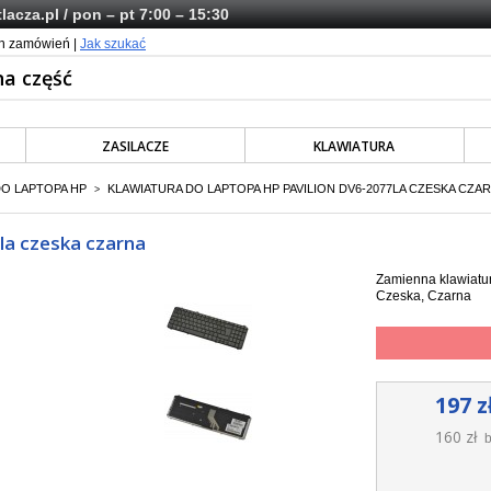
lacza.pl
/ pon – pt 7:00 – 15:30
ch zamówień |
Jak szukać
ZASILACZE
KLAWIATURA
DO LAPTOPA HP
KLAWIATURA DO LAPTOPA HP PAVILION DV6-2077LA CZESKA CZA
>
la czeska czarna
Zamienna klawiatur
Czeska, Czarna
197 z
160 zł
b