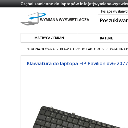
Części zamienne do laptopów
info(at)wymiana-wyswiet
Tysiące wysłany
MATRYCA / EKRAN
BATERIE
STRONA GŁÓWNA
KLAWIATURY DO LAPTOPA
KLAWIATURA 
>
>
Klawiatura do laptopa HP Pavilion dv6-2077