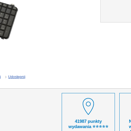
j
Udostępnij
41987 punkty
wydawania ⭐⭐⭐⭐⭐
w