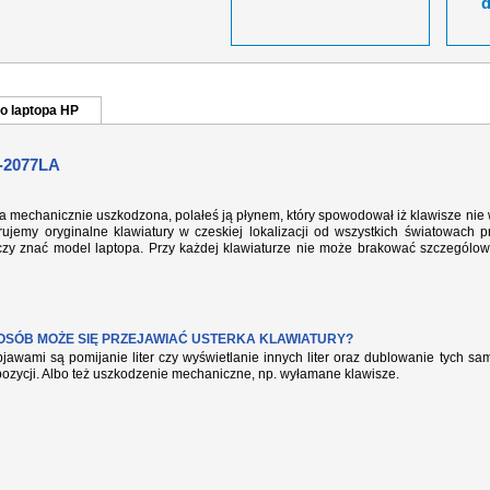
o laptopa HP
-2077LA
la mechanicznie uszkodzona, polałeś ją płynem, który spowodował iż klawisze nie
ujemy oryginalne klawiatury w czeskiej lokalizacji od wszystkich światowach p
rczy znać model laptopa. Przy każdej klawiaturze nie może brakować szczególow
POSÓB MOŻE SIĘ PRZEJAWIAĆ USTERKA KLAWIATURY?
jawami są pomijanie liter czy wyświetlanie innych liter oraz dublowanie tych s
pozycji. Albo też uszkodzenie mechaniczne, np. wyłamane klawisze.