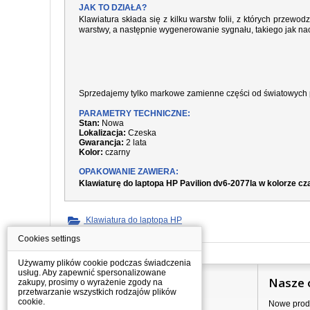
JAK TO DZIAŁA?
Klawiatura składa się z kilku warstw folii, z których prze
warstwy, a następnie wygenerowanie sygnału, takiego jak nac
Sprzedajemy tylko markowe zamienne części od światowych 
PARAMETRY TECHNICZNE:
Stan:
Nowa
Lokalizacja:
Czeska
Gwarancja:
2 lata
Kolor:
czarny
OPAKOWANIE ZAWIERA:
Klawiaturę do laptopa HP Pavilion dv6-2077la w kolorze c
Klawiatura do laptopa HP
Cookies settings
Używamy plików cookie podczas świadczenia
usług. Aby zapewnić spersonalizowane
Informacje
Nasze 
zakupy, prosimy o wyrażenie zgody na
przetwarzanie wszystkich rodzajów plików
cookie.
Jak kupować?
Nowe prod