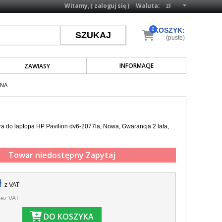
Witamy, (
zaloguj się
)
Waluta:
0
KOSZYK:
(puste)
INFORMACJE
ZAWIASY
RNA
a do laptopa HP Pavilion dv6-2077la, Nowa, Gwarancja 2 lata,
Towar niedostępny
Zapytaj
ł
z VAT
ez VAT
DO KOSZYKA