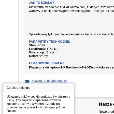
JAK TO DZIAŁA?
Klawiatura składa się z kilku warstw folii, z których prze
warstwy, a następnie wygenerowanie sygnału, takiego jak nac
Sprzedajemy tylko markowe zamienne części od światowych 
PARAMETRY TECHNICZNE:
Stan:
Nowa
Lokalizacja:
Czeska
Gwarancja:
2 lata
Kolor:
czarny
OPAKOWANIE ZAWIERA:
Klawiaturę do laptopa HP Pavilion dv6-2065et w kolorze c
Klawiatura do laptopa HP
Cookies settings
Używamy plików cookie podczas świadczenia
usług. Aby zapewnić spersonalizowane
Informacje
Nasze 
zakupy, prosimy o wyrażenie zgody na
przetwarzanie wszystkich rodzajów plików
cookie.
Jak kupować?
Nowe prod