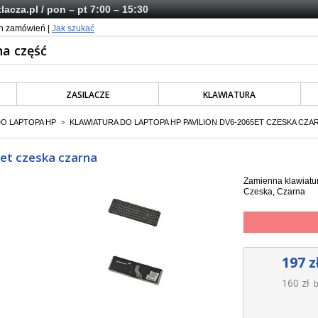
lacza.pl
/ pon – pt 7:00 – 15:30
ch zamówień |
Jak szukać
ZASILACZE
KLAWIATURA
DO LAPTOPA HP
KLAWIATURA DO LAPTOPA HP PAVILION DV6-2065ET CZESKA CZA
>
5et czeska czarna
Zamienna klawiatur
Czeska, Czarna
197 z
160 zł
b