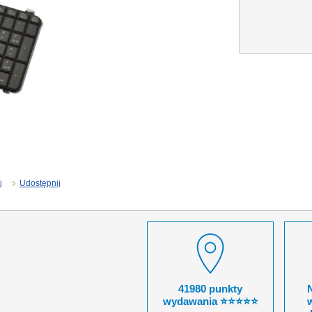
j
Udostępnij
41980 punkty
wydawania ⭐⭐⭐⭐⭐
w