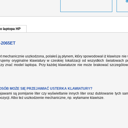
o laptopa HP
-2065ET
et mechanicznie uszkodzona, polałeś ją płynem, który spowodował iż klawisze nie
ujemy oryginalne klawiatury w czeskiej lokalizacji od wszystkich światowach p
rczy znać model laptopa. Przy każdej klawiaturze nie może brakować szczególow
POSÓB MOŻE SIĘ PRZEJAWIAĆ USTERKA KLAWIATURY?
jawami są pomijanie liter czy wyświetlanie innych liter oraz dublowanie tych s
pozycji. Albo też uszkodzenie mechaniczne, np. wyłamane klawisze.