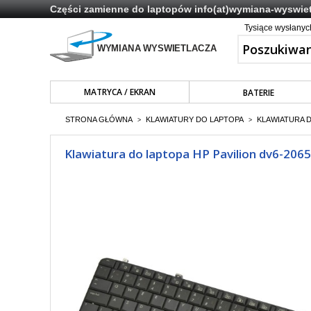
Części zamienne do laptopów
info(at)wymiana-wyswiet
Tysiące wysłany
MATRYCA / EKRAN
BATERIE
STRONA GŁÓWNA
KLAWIATURY DO LAPTOPA
KLAWIATURA 
>
>
Klawiatura do laptopa HP Pavilion dv6-206