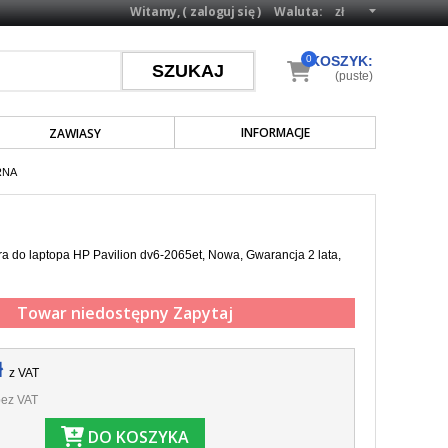
Witamy, (
zaloguj się
)
Waluta:
0
KOSZYK:
(puste)
INFORMACJE
ZAWIASY
RNA
a do laptopa HP Pavilion dv6-2065et, Nowa, Gwarancja 2 lata,
Towar niedostępny
Zapytaj
ł
z VAT
ez VAT
DO KOSZYKA