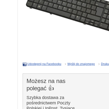
Wyślij do znajomego
Druku
Udostępnij na Facebooku
Możesz na nas
polegać 👍
Szybka dostawa za
pośrednictwem Poczty
Polskiej i InPost. Tysiące