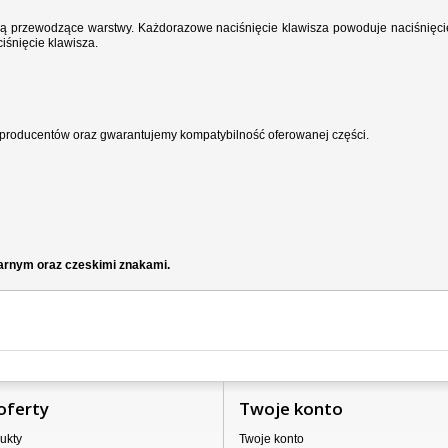
wodzą przewodzące warstwy. Każdorazowe naciśnięcie klawisza powoduje naciśnięci
iśnięcie klawisza.
producentów oraz gwarantujemy kompatybilność oferowanej części.
zarnym oraz czeskimi znakami.
oferty
Twoje konto
ukty
Twoje konto