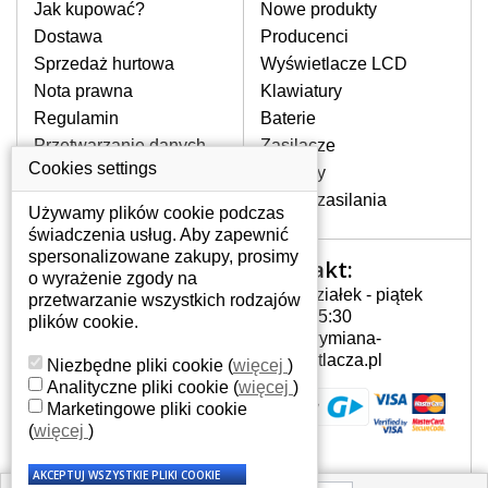
pomocy wyszukiwarki. Wystarczy znać
Jak kupować?
Nowe produkty
model laptopa. Przy każdej klawiaturze
Dostawa
Producenci
nie może brakować szczególowe zdjęcie
Sprzedaż hurtowa
Wyświetlacze LCD
do aktualnego stanu naszego magazynu.
Nota prawna
Klawiatury
Regulamin
Baterie
W JAKI SPOSÓB MOŻE SIĘ
Przetwarzanie danych
Zasilacze
PRZEJAWIAĆ USTERKA
osobowych
Cookies settings
Zawiasy
KLAWIATURY?
Gdzie nas znajdziesz
Złącza zasilania
Częstymi objawami są pomijanie liter
Używamy plików cookie podczas
czy wyświetlanie innych liter oraz
świadczenia usług. Aby zapewnić
dublowanie tych samych znaków. W
spersonalizowane zakupy, prosimy
Kontakt:
Twoje konto
przypadku podlicia klawisze nie
o wyrażenie zgody na
Poniedziałek - piątek
powrócą do pierwotnej pozycji. Albo
przetwarzanie wszystkich rodzajów
Twoje konto
7:00 - 15:30
też uszkodzenie mechaniczne, np.
plików cookie.
Dane osobowe
info@wymiana-
wyłamane klawisze.
Adresy
wyswietlacza.pl
Niezbędne pliki cookie
(
więcej
)
Historia zamówień
Analityczne pliki cookie
(
więcej
)
Marketingowe pliki cookie
JAK TO DZIAŁA?
(
więcej
)
Klawiatura składa się z kilku
warstw folii, z których przewodzą
przewodzące warstwy.