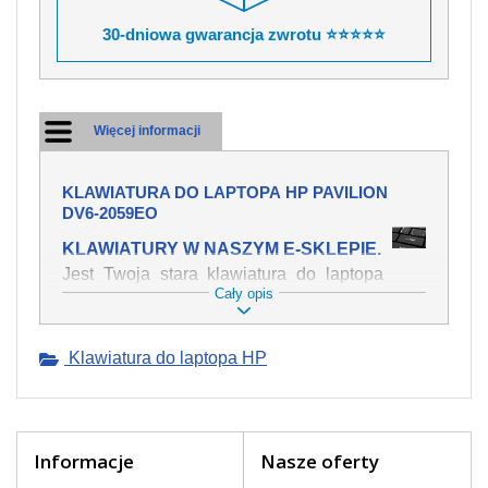
30-dniowa gwarancja zwrotu ⭐⭐⭐⭐⭐
Więcej informacji
KLAWIATURA DO LAPTOPA HP PAVILION
DV6-2059EO
KLAWIATURY W NASZYM E-SKLEPIE.
Jest Twoja stara klawiatura do laptopa
Cały opis
HP Pavilion dv6-2059eo mechanicznie
uszkodzona, polałeś ją płynem, który
spowodował iż klawisze nie wracają do
Klawiatura do laptopa HP
swojej pozycji? Kup nową klawiaturę,
która będzie pracowała jak powinna.
Oferujemy oryginalne klawiatury w
czeskiej lokalizacji od wszystkich
światowach producentów. Na naszej
Informacje
Nasze oferty
stronie internetowej ją znajdziesz za