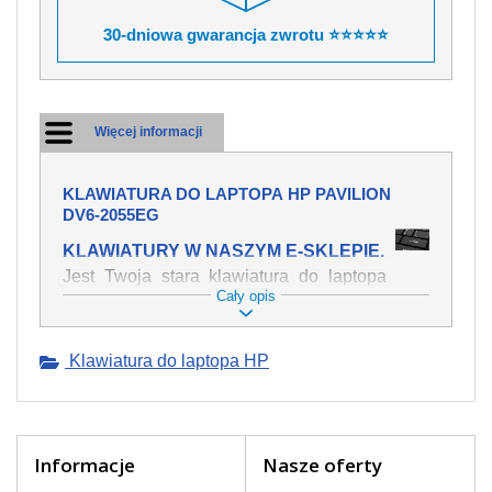
30-dniowa gwarancja zwrotu ⭐⭐⭐⭐⭐
Więcej informacji
KLAWIATURA DO LAPTOPA HP PAVILION
DV6-2055EG
KLAWIATURY W NASZYM E-SKLEPIE.
Jest Twoja stara klawiatura do laptopa
Cały opis
HP Pavilion dv6-2055eg mechanicznie
uszkodzona, polałeś ją płynem, który
spowodował iż klawisze nie wracają do
Klawiatura do laptopa HP
swojej pozycji? Kup nową klawiaturę,
która będzie pracowała jak powinna.
Oferujemy oryginalne klawiatury w
czeskiej lokalizacji od wszystkich
światowach producentów. Na naszej
Informacje
Nasze oferty
stronie internetowej ją znajdziesz za