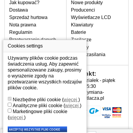
pomocy wyszukiwarki. Wystarczy znać
Jak kupować?
Nowe produkty
model laptopa. Przy każdej klawiaturze
Dostawa
Producenci
nie może brakować szczególowe zdjęcie
Sprzedaż hurtowa
Wyświetlacze LCD
do aktualnego stanu naszego magazynu.
Nota prawna
Klawiatury
Regulamin
Baterie
W JAKI SPOSÓB MOŻE SIĘ
Przetwarzanie danych
Zasilacze
PRZEJAWIAĆ USTERKA
osobowych
Cookies settings
Zawiasy
KLAWIATURY?
Gdzie nas znajdziesz
Złącza zasilania
Częstymi objawami są pomijanie liter
Używamy plików cookie podczas
czy wyświetlanie innych liter oraz
świadczenia usług. Aby zapewnić
dublowanie tych samych znaków. W
spersonalizowane zakupy, prosimy
Kontakt:
Twoje konto
przypadku podlicia klawisze nie
o wyrażenie zgody na
Poniedziałek - piątek
powrócą do pierwotnej pozycji. Albo
przetwarzanie wszystkich rodzajów
Twoje konto
7:00 - 15:30
też uszkodzenie mechaniczne, np.
plików cookie.
Dane osobowe
info@wymiana-
wyłamane klawisze.
Adresy
wyswietlacza.pl
Niezbędne pliki cookie
(
więcej
)
Historia zamówień
Analityczne pliki cookie
(
więcej
)
Marketingowe pliki cookie
JAK TO DZIAŁA?
(
więcej
)
Klawiatura składa się z kilku
warstw folii, z których przewodzą
przewodzące warstwy.