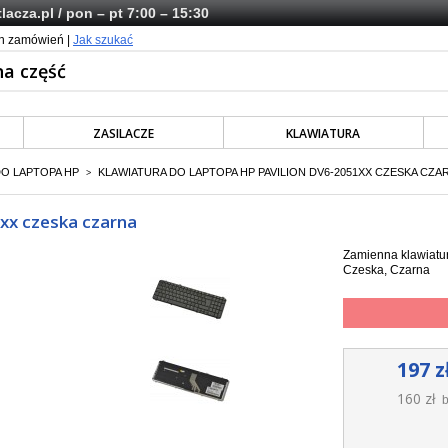
lacza.pl
/ pon – pt 7:00 – 15:30
ch zamówień |
Jak szukać
ZASILACZE
KLAWIATURA
DO LAPTOPA HP
KLAWIATURA DO LAPTOPA HP PAVILION DV6-2051XX CZESKA CZA
>
1xx czeska czarna
Zamienna klawiatur
Czeska, Czarna
197 z
160 zł
b