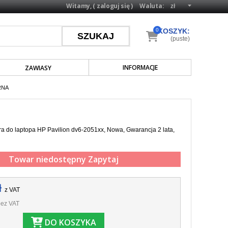
Witamy, (
zaloguj się
)
Waluta:
0
KOSZYK:
(puste)
INFORMACJE
ZAWIASY
RNA
a do laptopa HP Pavilion dv6-2051xx, Nowa, Gwarancja 2 lata,
Towar niedostępny
Zapytaj
ł
z VAT
ez VAT
DO KOSZYKA