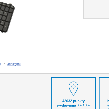
j
Udostępnij
42032 punkty
wydawania ⭐⭐⭐⭐⭐
w