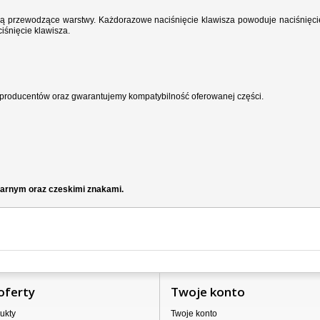
wodzą przewodzące warstwy. Każdorazowe naciśnięcie klawisza powoduje naciśnięci
iśnięcie klawisza.
producentów oraz gwarantujemy kompatybilność oferowanej części.
czarnym oraz czeskimi znakami.
oferty
Twoje konto
ukty
Twoje konto