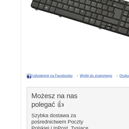
Wyślij do znajomego
Druku
Udostępnij na Facebooku
Możesz na nas
polegać 👍
Szybka dostawa za
pośrednictwem Poczty
Polskiej i InPost. Tysiące