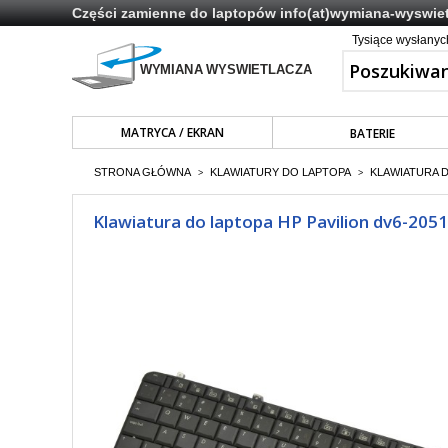
Części zamienne do laptopów
info(at)wymiana-wyswiet
Tysiące wysłany
MATRYCA / EKRAN
BATERIE
STRONA GŁÓWNA
KLAWIATURY DO LAPTOPA
KLAWIATURA 
>
>
Klawiatura do laptopa HP Pavilion dv6-205