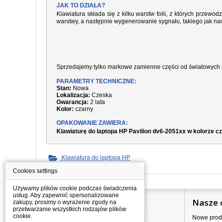
JAK TO DZIAŁA?
Klawiatura składa się z kilku warstw folii, z których prze
warstwy, a następnie wygenerowanie sygnału, takiego jak nac
Sprzedajemy tylko markowe zamienne części od światowych 
PARAMETRY TECHNICZNE:
Stan:
Nowa
Lokalizacja:
Czeska
Gwarancja:
2 lata
Kolor:
czarny
OPAKOWANIE ZAWIERA:
Klawiaturę do laptopa HP Pavilion dv6-2051xx w kolorze 
Klawiatura do laptopa HP
Cookies settings
Używamy plików cookie podczas świadczenia
usług. Aby zapewnić spersonalizowane
Informacje
Nasze 
zakupy, prosimy o wyrażenie zgody na
przetwarzanie wszystkich rodzajów plików
cookie.
Jak kupować?
Nowe prod