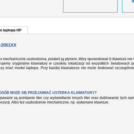
o laptopa HP
-2051XX
xx mechanicznie uszkodzona, polałeś ją płynem, który spowodował iż klawisze nie
ujemy oryginalne klawiatury w czeskiej lokalizacji od wszystkich światowach p
rczy znać model laptopa. Przy każdej klawiaturze nie może brakować szczególow
POSÓB MOŻE SIĘ PRZEJAWIAĆ USTERKA KLAWIATURY?
jawami są pomijanie liter czy wyświetlanie innych liter oraz dublowanie tych s
pozycji. Albo też uszkodzenie mechaniczne, np. wyłamane klawisze.