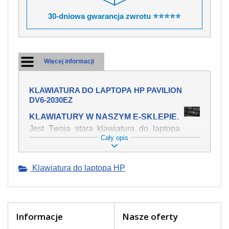
30-dniowa gwarancja zwrotu ⭐⭐⭐⭐⭐
Więcej informacji
KLAWIATURA DO LAPTOPA HP PAVILION
DV6-2030EZ
KLAWIATURY W NASZYM E-SKLEPIE.
Jest Twoja stara klawiatura do laptopa
Cały opis
HP Pavilion dv6-2030ez mechanicznie
uszkodzona, polałeś ją płynem, który
spowodował iż klawisze nie wracają do
Klawiatura do laptopa HP
swojej pozycji? Kup nową klawiaturę,
która będzie pracowała jak powinna.
Oferujemy oryginalne klawiatury w
czeskiej lokalizacji od wszystkich
światowach producentów. Na naszej
Informacje
Nasze oferty
stronie internetowej ją znajdziesz za