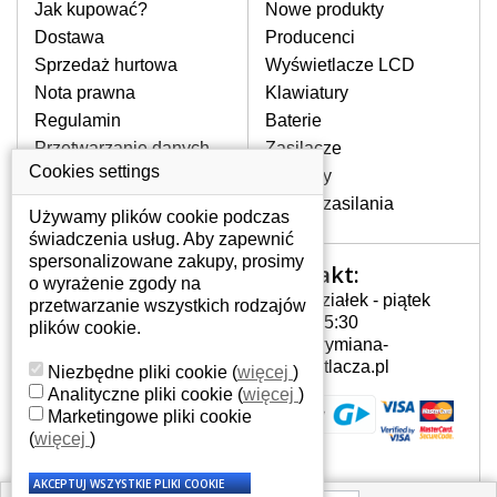
pomocy wyszukiwarki. Wystarczy znać
Jak kupować?
Nowe produkty
model laptopa. Przy każdej klawiaturze
Dostawa
Producenci
nie może brakować szczególowe zdjęcie
Sprzedaż hurtowa
Wyświetlacze LCD
do aktualnego stanu naszego magazynu.
Nota prawna
Klawiatury
Regulamin
Baterie
W JAKI SPOSÓB MOŻE SIĘ
Przetwarzanie danych
Zasilacze
PRZEJAWIAĆ USTERKA
osobowych
Cookies settings
Zawiasy
KLAWIATURY?
Gdzie nas znajdziesz
Złącza zasilania
Częstymi objawami są pomijanie liter
Używamy plików cookie podczas
czy wyświetlanie innych liter oraz
świadczenia usług. Aby zapewnić
dublowanie tych samych znaków. W
spersonalizowane zakupy, prosimy
Kontakt:
Twoje konto
przypadku podlicia klawisze nie
o wyrażenie zgody na
Poniedziałek - piątek
powrócą do pierwotnej pozycji. Albo
przetwarzanie wszystkich rodzajów
Twoje konto
7:00 - 15:30
też uszkodzenie mechaniczne, np.
plików cookie.
Dane osobowe
info@wymiana-
wyłamane klawisze.
Adresy
wyswietlacza.pl
Niezbędne pliki cookie
(
więcej
)
Historia zamówień
Analityczne pliki cookie
(
więcej
)
Marketingowe pliki cookie
JAK TO DZIAŁA?
(
więcej
)
Klawiatura składa się z kilku
warstw folii, z których przewodzą
przewodzące warstwy.