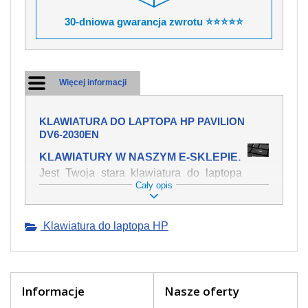
30-dniowa gwarancja zwrotu ⭐⭐⭐⭐⭐
Więcej informacji
KLAWIATURA DO LAPTOPA HP PAVILION
DV6-2030EN
KLAWIATURY W NASZYM E-SKLEPIE.
Jest Twoja stara klawiatura do laptopa
Cały opis
HP Pavilion dv6-2030en mechanicznie
uszkodzona, polałeś ją płynem, który
spowodował iż klawisze nie wracają do
Klawiatura do laptopa HP
swojej pozycji? Kup nową klawiaturę,
która będzie pracowała jak powinna.
Oferujemy oryginalne klawiatury w
czeskiej lokalizacji od wszystkich
światowach producentów. Na naszej
Informacje
Nasze oferty
stronie internetowej ją znajdziesz za