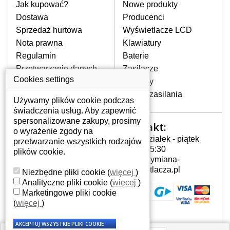
pomocy wyszukiwarki. Wystarczy znać
Jak kupować?
Nowe produkty
model laptopa. Przy każdej klawiaturze
Dostawa
Producenci
nie może brakować szczególowe zdjęcie
Sprzedaż hurtowa
Wyświetlacze LCD
do aktualnego stanu naszego magazynu.
Nota prawna
Klawiatury
Regulamin
Baterie
W JAKI SPOSÓB MOŻE SIĘ
Przetwarzanie danych
Zasilacze
PRZEJAWIAĆ USTERKA
osobowych
Cookies settings
Zawiasy
KLAWIATURY?
Gdzie nas znajdziesz
Złącza zasilania
Częstymi objawami są pomijanie liter
Używamy plików cookie podczas
czy wyświetlanie innych liter oraz
świadczenia usług. Aby zapewnić
dublowanie tych samych znaków. W
spersonalizowane zakupy, prosimy
Kontakt:
Twoje konto
przypadku podlicia klawisze nie
o wyrażenie zgody na
Poniedziałek - piątek
powrócą do pierwotnej pozycji. Albo
przetwarzanie wszystkich rodzajów
Twoje konto
7:00 - 15:30
też uszkodzenie mechaniczne, np.
plików cookie.
Dane osobowe
info@wymiana-
wyłamane klawisze.
Adresy
wyswietlacza.pl
Niezbędne pliki cookie
(
więcej
)
Historia zamówień
Analityczne pliki cookie
(
więcej
)
Marketingowe pliki cookie
JAK TO DZIAŁA?
(
więcej
)
Klawiatura składa się z kilku
warstw folii, z których przewodzą
przewodzące warstwy.