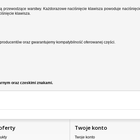
wodzą przewodzące warstwy. Każdorazowe naciśnięcie klawisza powoduje naciśnięci
iśnięcie klawisza.
producentów oraz gwarantujemy kompatybilność oferowanej części.
zarnym oraz czeskimi znakami.
oferty
Twoje konto
ukty
Twoje konto