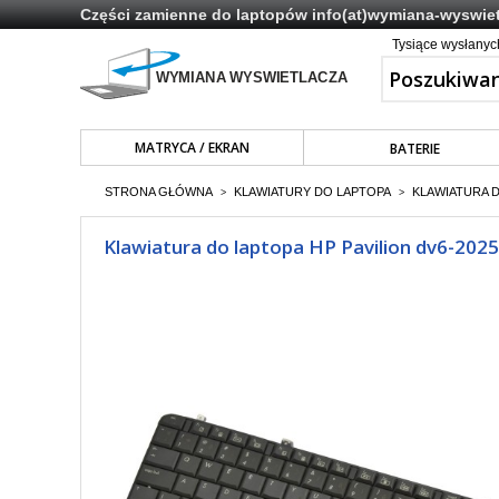
Części zamienne do laptopów
info(at)wymiana-wyswiet
Tysiące wysłany
MATRYCA / EKRAN
BATERIE
STRONA GŁÓWNA
KLAWIATURY DO LAPTOPA
KLAWIATURA 
>
>
Klawiatura do laptopa HP Pavilion dv6-2025