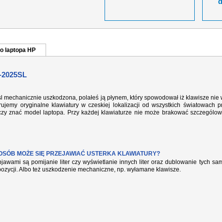
o laptopa HP
-2025SL
sl mechanicznie uszkodzona, polałeś ją płynem, który spowodował iż klawisze nie
ujemy oryginalne klawiatury w czeskiej lokalizacji od wszystkich światowach p
rczy znać model laptopa. Przy każdej klawiaturze nie może brakować szczególow
POSÓB MOŻE SIĘ PRZEJAWIAĆ USTERKA KLAWIATURY?
jawami są pomijanie liter czy wyświetlanie innych liter oraz dublowanie tych s
pozycji. Albo też uszkodzenie mechaniczne, np. wyłamane klawisze.