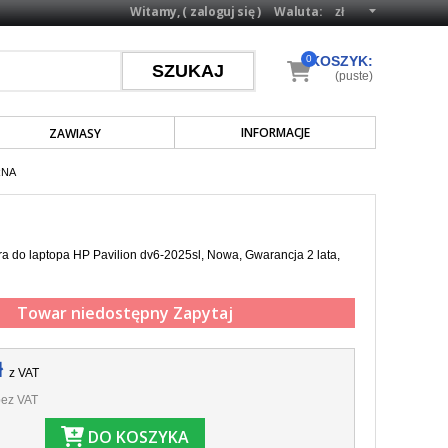
Witamy, (
zaloguj się
)
Waluta:
0
KOSZYK:
(puste)
INFORMACJE
ZAWIASY
RNA
a do laptopa HP Pavilion dv6-2025sl, Nowa, Gwarancja 2 lata,
Towar niedostępny
Zapytaj
ł
z VAT
ez VAT
DO KOSZYKA