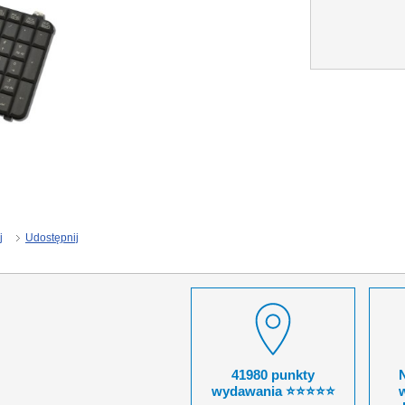
j
Udostępnij
41980 punkty
wydawania ⭐⭐⭐⭐⭐
w