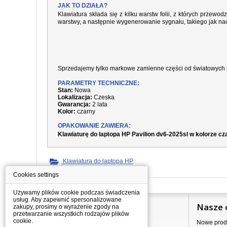
JAK TO DZIAŁA?
Klawiatura składa się z kilku warstw folii, z których prze
warstwy, a następnie wygenerowanie sygnału, takiego jak nac
Sprzedajemy tylko markowe zamienne części od światowych 
PARAMETRY TECHNICZNE:
Stan:
Nowa
Lokalizacja:
Czeska
Gwarancja:
2 lata
Kolor:
czarny
OPAKOWANIE ZAWIERA:
Klawiaturę do laptopa HP Pavilion dv6-2025sl w kolorze c
Klawiatura do laptopa HP
Cookies settings
Używamy plików cookie podczas świadczenia
usług. Aby zapewnić spersonalizowane
Informacje
Nasze 
zakupy, prosimy o wyrażenie zgody na
przetwarzanie wszystkich rodzajów plików
cookie.
Jak kupować?
Nowe prod