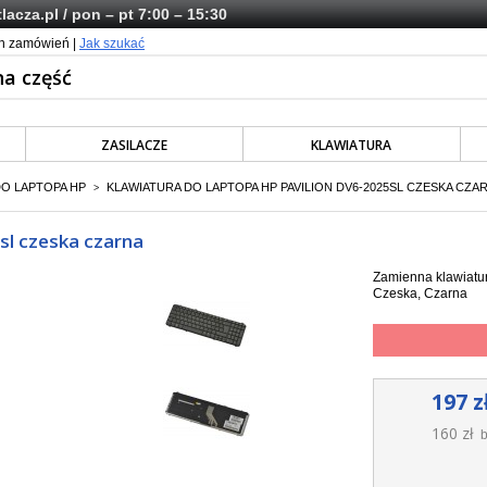
lacza.pl
/ pon – pt 7:00 – 15:30
ch zamówień |
Jak szukać
ZASILACZE
KLAWIATURA
DO LAPTOPA HP
KLAWIATURA DO LAPTOPA HP PAVILION DV6-2025SL CZESKA CZA
>
sl czeska czarna
Zamienna klawiatur
Czeska, Czarna
197 z
160 zł
b