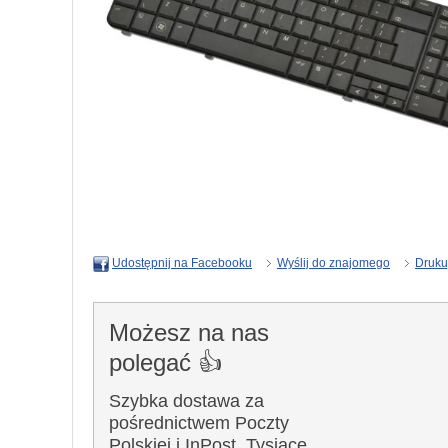
Wyślij do znajomego
Druku
Udostępnij na Facebooku
Możesz na nas
polegać 👍
Szybka dostawa za
pośrednictwem Poczty
Polskiej i InPost. Tysiące