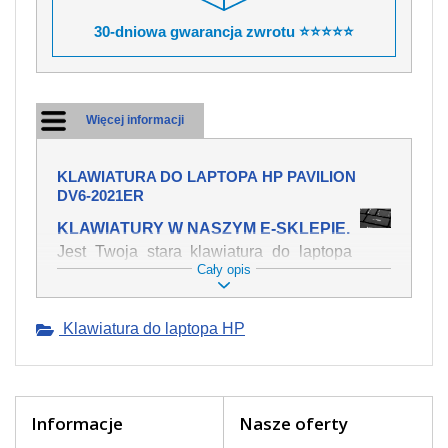
30-dniowa gwarancja zwrotu ⭐⭐⭐⭐⭐
Więcej informacji
KLAWIATURA DO LAPTOPA HP PAVILION
DV6-2021ER
KLAWIATURY W NASZYM E-SKLEPIE.
Jest Twoja stara klawiatura do laptopa
Cały opis
HP Pavilion dv6-2021er mechanicznie
uszkodzona, polałeś ją płynem, który
spowodował iż klawisze nie wracają do
Klawiatura do laptopa HP
swojej pozycji? Kup nową klawiaturę,
która będzie pracowała jak powinna.
Oferujemy oryginalne klawiatury w
czeskiej lokalizacji od wszystkich
światowach producentów. Na naszej
Informacje
Nasze oferty
stronie internetowej ją znajdziesz za