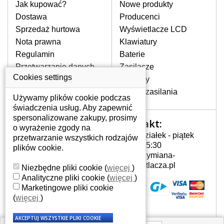
pomocy wyszukiwarki. Wystarczy znać
Jak kupować?
Nowe produkty
model laptopa. Przy każdej klawiaturze
Dostawa
Producenci
nie może brakować szczególowe zdjęcie
Sprzedaż hurtowa
Wyświetlacze LCD
do aktualnego stanu naszego magazynu.
Nota prawna
Klawiatury
Regulamin
Baterie
W JAKI SPOSÓB MOŻE SIĘ
Przetwarzanie danych
Zasilacze
PRZEJAWIAĆ USTERKA
osobowych
Cookies settings
Zawiasy
KLAWIATURY?
Gdzie nas znajdziesz
Złącza zasilania
Częstymi objawami są pomijanie liter
Używamy plików cookie podczas
czy wyświetlanie innych liter oraz
świadczenia usług. Aby zapewnić
dublowanie tych samych znaków. W
spersonalizowane zakupy, prosimy
Kontakt:
Twoje konto
przypadku podlicia klawisze nie
o wyrażenie zgody na
Poniedziałek - piątek
powrócą do pierwotnej pozycji. Albo
przetwarzanie wszystkich rodzajów
Twoje konto
7:00 - 15:30
też uszkodzenie mechaniczne, np.
plików cookie.
Dane osobowe
info@wymiana-
wyłamane klawisze.
Adresy
wyswietlacza.pl
Niezbędne pliki cookie
(
więcej
)
Historia zamówień
Analityczne pliki cookie
(
więcej
)
Marketingowe pliki cookie
JAK TO DZIAŁA?
(
więcej
)
Klawiatura składa się z kilku
warstw folii, z których przewodzą
przewodzące warstwy.