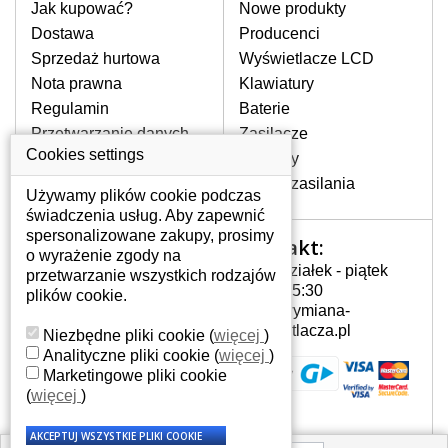
pomocy wyszukiwarki. Wystarczy znać
Jak kupować?
Nowe produkty
model laptopa. Przy każdej klawiaturze
Dostawa
Producenci
nie może brakować szczególowe zdjęcie
Sprzedaż hurtowa
Wyświetlacze LCD
do aktualnego stanu naszego magazynu.
Nota prawna
Klawiatury
Regulamin
Baterie
W JAKI SPOSÓB MOŻE SIĘ
Przetwarzanie danych
Zasilacze
PRZEJAWIAĆ USTERKA
osobowych
Cookies settings
Zawiasy
KLAWIATURY?
Gdzie nas znajdziesz
Złącza zasilania
Częstymi objawami są pomijanie liter
Używamy plików cookie podczas
czy wyświetlanie innych liter oraz
świadczenia usług. Aby zapewnić
dublowanie tych samych znaków. W
spersonalizowane zakupy, prosimy
Kontakt:
Twoje konto
przypadku podlicia klawisze nie
o wyrażenie zgody na
Poniedziałek - piątek
powrócą do pierwotnej pozycji. Albo
przetwarzanie wszystkich rodzajów
Twoje konto
7:00 - 15:30
też uszkodzenie mechaniczne, np.
plików cookie.
Dane osobowe
info@wymiana-
wyłamane klawisze.
Adresy
wyswietlacza.pl
Niezbędne pliki cookie
(
więcej
)
Historia zamówień
Analityczne pliki cookie
(
więcej
)
Marketingowe pliki cookie
JAK TO DZIAŁA?
(
więcej
)
Klawiatura składa się z kilku
warstw folii, z których przewodzą
przewodzące warstwy.