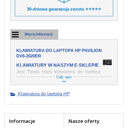
30-dniowa gwarancja zwrotu ⭐⭐⭐⭐⭐
Więcej informacji
KLAWIATURA DO LAPTOPA HP PAVILION
DV6-2020ER
KLAWIATURY W NASZYM E-SKLEPIE.
Jest Twoja stara klawiatura do laptopa
Cały opis
HP Pavilion dv6-2020er mechanicznie
uszkodzona, polałeś ją płynem, który
spowodował iż klawisze nie wracają do
Klawiatura do laptopa HP
swojej pozycji? Kup nową klawiaturę,
która będzie pracowała jak powinna.
Oferujemy oryginalne klawiatury w
czeskiej lokalizacji od wszystkich
światowach producentów. Na naszej
Informacje
Nasze oferty
stronie internetowej ją znajdziesz za