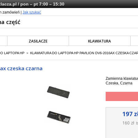
lacza.pl
/ pon – pt 7:00 – 15:30
ch zamówień |
Jak szukać
ZASILACZE
KLAWIATURA
DO LAPTOPA HP
KLAWIATURA DO LAPTOPA HP PAVILION DV6-2016AX CZESKA CZA
>
6ax czeska czarna
Zamienna klawiatur
Czeska, Czarna
197 z
160 zł
b