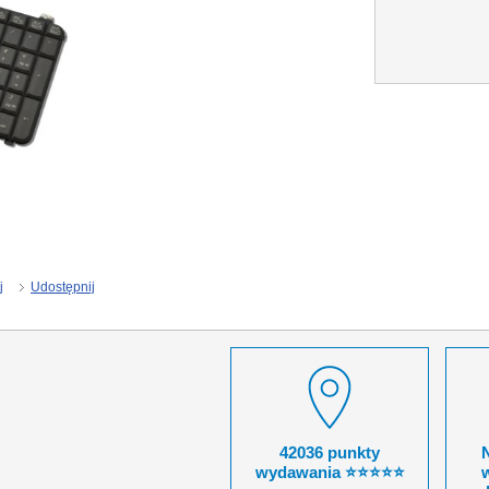
j
Udostępnij
42036 punkty
wydawania ⭐⭐⭐⭐⭐
w