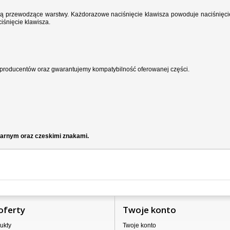
wodzą przewodzące warstwy. Każdorazowe naciśnięcie klawisza powoduje naciśnięci
iśnięcie klawisza.
producentów oraz gwarantujemy kompatybilność oferowanej części.
czarnym oraz czeskimi znakami.
oferty
Twoje konto
ukty
Twoje konto