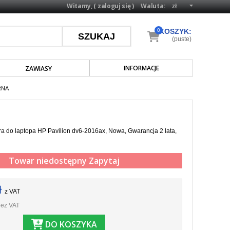
Witamy, (
zaloguj się
)
Waluta:
0
KOSZYK:
(puste)
INFORMACJE
ZAWIASY
RNA
a do laptopa HP Pavilion dv6-2016ax, Nowa, Gwarancja 2 lata,
Towar niedostępny
Zapytaj
ł
z VAT
ez VAT
DO KOSZYKA