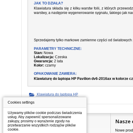
JAK TO DZIAŁA?
Klawiatura składa się z kilku warstw folii, z których prze
warstwy, a następnie wygenerowanie sygnału, takiego jak nac
Sprzedajemy tylko markowe zamienne części od światowych 
PARAMETRY TECHNICZNE:
Stan:
Nowa
Lokalizacja:
Czeska
Gwarancja:
2 lata
Kolor:
czarny
OPAKOWANIE ZAWIERA:
Klawiaturę do laptopa HP Pavilion dv6-2016ax w kolorze 
Klawiatura do laptopa HP
Cookies settings
Używamy plików cookie podczas świadczenia
usług. Aby zapewnić spersonalizowane
Informacje
Nasze 
zakupy, prosimy o wyrażenie zgody na
przetwarzanie wszystkich rodzajów plików
cookie.
Jak kupować?
Nowe prod