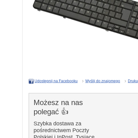
Wyślij do znajomego
Druku
Udostępnij na Facebooku
Możesz na nas
polegać 👍
Szybka dostawa za
pośrednictwem Poczty
Polskiej i InPost. Tysiące