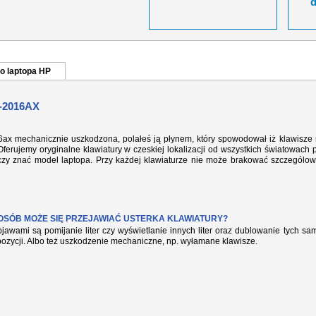
o laptopa HP
-2016AX
16ax mechanicznie uszkodzona, polałeś ją płynem, który spowodował iż klawisze 
ferujemy oryginalne klawiatury w czeskiej lokalizacji od wszystkich światowach 
rczy znać model laptopa. Przy każdej klawiaturze nie może brakować szczególow
POSÓB MOŻE SIĘ PRZEJAWIAĆ USTERKA KLAWIATURY?
jawami są pomijanie liter czy wyświetlanie innych liter oraz dublowanie tych s
pozycji. Albo też uszkodzenie mechaniczne, np. wyłamane klawisze.