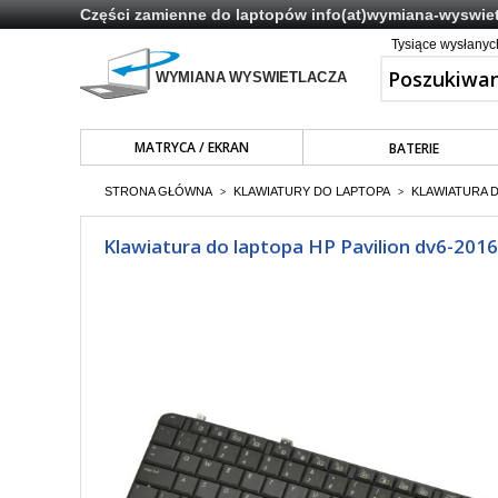
Części zamienne do laptopów
info(at)wymiana-wyswiet
Tysiące wysłany
MATRYCA / EKRAN
BATERIE
STRONA GŁÓWNA
KLAWIATURY DO LAPTOPA
KLAWIATURA 
>
>
Klawiatura do laptopa HP Pavilion dv6-201