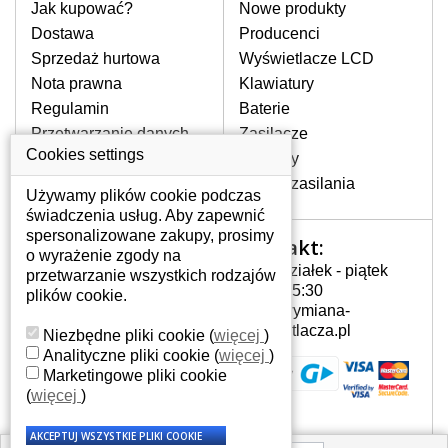
pomocy wyszukiwarki. Wystarczy znać
Jak kupować?
Nowe produkty
model laptopa. Przy każdej klawiaturze
Dostawa
Producenci
nie może brakować szczególowe zdjęcie
Sprzedaż hurtowa
Wyświetlacze LCD
do aktualnego stanu naszego magazynu.
Nota prawna
Klawiatury
Regulamin
Baterie
W JAKI SPOSÓB MOŻE SIĘ
Przetwarzanie danych
Zasilacze
PRZEJAWIAĆ USTERKA
osobowych
Cookies settings
Zawiasy
KLAWIATURY?
Gdzie nas znajdziesz
Złącza zasilania
Częstymi objawami są pomijanie liter
Używamy plików cookie podczas
czy wyświetlanie innych liter oraz
świadczenia usług. Aby zapewnić
dublowanie tych samych znaków. W
spersonalizowane zakupy, prosimy
Kontakt:
Twoje konto
przypadku podlicia klawisze nie
o wyrażenie zgody na
Poniedziałek - piątek
powrócą do pierwotnej pozycji. Albo
przetwarzanie wszystkich rodzajów
Twoje konto
7:00 - 15:30
też uszkodzenie mechaniczne, np.
plików cookie.
Dane osobowe
info@wymiana-
wyłamane klawisze.
Adresy
wyswietlacza.pl
Niezbędne pliki cookie
(
więcej
)
Historia zamówień
Analityczne pliki cookie
(
więcej
)
Marketingowe pliki cookie
JAK TO DZIAŁA?
(
więcej
)
Klawiatura składa się z kilku
warstw folii, z których przewodzą
przewodzące warstwy.