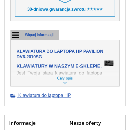
30-dniowa gwarancja zwrotu ⭐⭐⭐⭐⭐
Więcej informacji
KLAWIATURA DO LAPTOPA HP PAVILION
DV6-2010SG
KLAWIATURY W NASZYM E-SKLEPIE.
Jest Twoja stara klawiatura do laptopa
Cały opis
HP Pavilion dv6-2010sg mechanicznie
uszkodzona, polałeś ją płynem, który
spowodował iż klawisze nie wracają do
Klawiatura do laptopa HP
swojej pozycji? Kup nową klawiaturę,
która będzie pracowała jak powinna.
Oferujemy oryginalne klawiatury w
czeskiej lokalizacji od wszystkich
światowach producentów. Na naszej
Informacje
Nasze oferty
stronie internetowej ją znajdziesz za