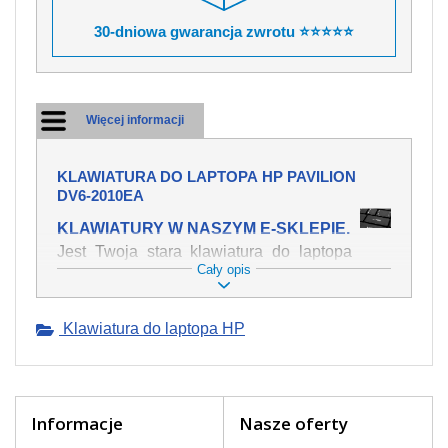
30-dniowa gwarancja zwrotu ⭐⭐⭐⭐⭐
Więcej informacji
KLAWIATURA DO LAPTOPA HP PAVILION
DV6-2010EA
KLAWIATURY W NASZYM E-SKLEPIE.
Jest Twoja stara klawiatura do laptopa
Cały opis
HP Pavilion dv6-2010ea mechanicznie
uszkodzona, polałeś ją płynem, który
spowodował iż klawisze nie wracają do
Klawiatura do laptopa HP
swojej pozycji? Kup nową klawiaturę,
która będzie pracowała jak powinna.
Oferujemy oryginalne klawiatury w
czeskiej lokalizacji od wszystkich
światowach producentów. Na naszej
Informacje
Nasze oferty
stronie internetowej ją znajdziesz za