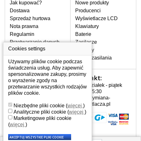
pomocy wyszukiwarki. Wystarczy znać
Jak kupować?
Nowe produkty
model laptopa. Przy każdej klawiaturze
Dostawa
Producenci
nie może brakować szczególowe zdjęcie
Sprzedaż hurtowa
Wyświetlacze LCD
do aktualnego stanu naszego magazynu.
Nota prawna
Klawiatury
Regulamin
Baterie
W JAKI SPOSÓB MOŻE SIĘ
Przetwarzanie danych
Zasilacze
PRZEJAWIAĆ USTERKA
osobowych
Cookies settings
Zawiasy
KLAWIATURY?
Gdzie nas znajdziesz
Złącza zasilania
Częstymi objawami są pomijanie liter
Używamy plików cookie podczas
czy wyświetlanie innych liter oraz
świadczenia usług. Aby zapewnić
dublowanie tych samych znaków. W
spersonalizowane zakupy, prosimy
Kontakt:
Twoje konto
przypadku podlicia klawisze nie
o wyrażenie zgody na
Poniedziałek - piątek
powrócą do pierwotnej pozycji. Albo
przetwarzanie wszystkich rodzajów
Twoje konto
7:00 - 15:30
też uszkodzenie mechaniczne, np.
plików cookie.
Dane osobowe
info@wymiana-
wyłamane klawisze.
Adresy
wyswietlacza.pl
Niezbędne pliki cookie
(
więcej
)
Historia zamówień
Analityczne pliki cookie
(
więcej
)
Marketingowe pliki cookie
JAK TO DZIAŁA?
(
więcej
)
Klawiatura składa się z kilku
warstw folii, z których przewodzą
przewodzące warstwy.