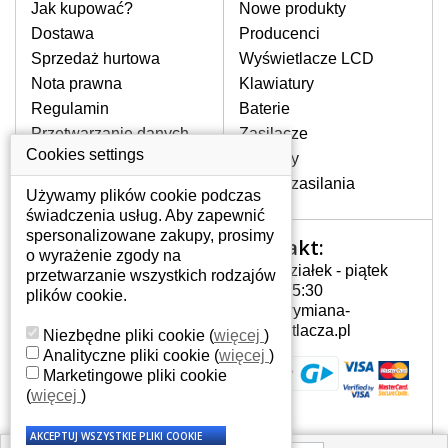
pomocy wyszukiwarki. Wystarczy znać
Jak kupować?
Nowe produkty
model laptopa. Przy każdej klawiaturze
Dostawa
Producenci
nie może brakować szczególowe zdjęcie
Sprzedaż hurtowa
Wyświetlacze LCD
do aktualnego stanu naszego magazynu.
Nota prawna
Klawiatury
Regulamin
Baterie
W JAKI SPOSÓB MOŻE SIĘ
Przetwarzanie danych
Zasilacze
PRZEJAWIAĆ USTERKA
osobowych
Cookies settings
Zawiasy
KLAWIATURY?
Gdzie nas znajdziesz
Złącza zasilania
Częstymi objawami są pomijanie liter
Używamy plików cookie podczas
czy wyświetlanie innych liter oraz
świadczenia usług. Aby zapewnić
dublowanie tych samych znaków. W
spersonalizowane zakupy, prosimy
Kontakt:
Twoje konto
przypadku podlicia klawisze nie
o wyrażenie zgody na
Poniedziałek - piątek
powrócą do pierwotnej pozycji. Albo
przetwarzanie wszystkich rodzajów
Twoje konto
7:00 - 15:30
też uszkodzenie mechaniczne, np.
plików cookie.
Dane osobowe
info@wymiana-
wyłamane klawisze.
Adresy
wyswietlacza.pl
Niezbędne pliki cookie
(
więcej
)
Historia zamówień
Analityczne pliki cookie
(
więcej
)
Marketingowe pliki cookie
JAK TO DZIAŁA?
(
więcej
)
Klawiatura składa się z kilku
warstw folii, z których przewodzą
przewodzące warstwy.