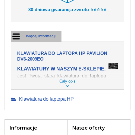
30-dniowa gwarancja zwrotu ⭐⭐⭐⭐⭐
Więcej informacji
KLAWIATURA DO LAPTOPA HP PAVILION
DV6-2009EO
KLAWIATURY W NASZYM E-SKLEPIE.
Jest Twoja stara klawiatura do laptopa
Cały opis
HP Pavilion dv6-2009eo mechanicznie
uszkodzona, polałeś ją płynem, który
spowodował iż klawisze nie wracają do
Klawiatura do laptopa HP
swojej pozycji? Kup nową klawiaturę,
która będzie pracowała jak powinna.
Oferujemy oryginalne klawiatury w
czeskiej lokalizacji od wszystkich
światowach producentów. Na naszej
Informacje
Nasze oferty
stronie internetowej ją znajdziesz za