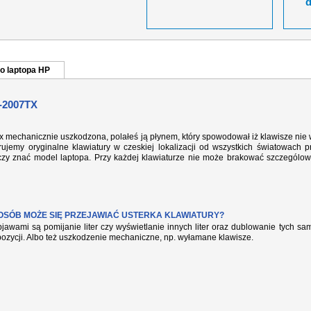
o laptopa HP
-2007TX
tx mechanicznie uszkodzona, polałeś ją płynem, który spowodował iż klawisze nie
ujemy oryginalne klawiatury w czeskiej lokalizacji od wszystkich światowach p
rczy znać model laptopa. Przy każdej klawiaturze nie może brakować szczególow
POSÓB MOŻE SIĘ PRZEJAWIAĆ USTERKA KLAWIATURY?
jawami są pomijanie liter czy wyświetlanie innych liter oraz dublowanie tych s
pozycji. Albo też uszkodzenie mechaniczne, np. wyłamane klawisze.