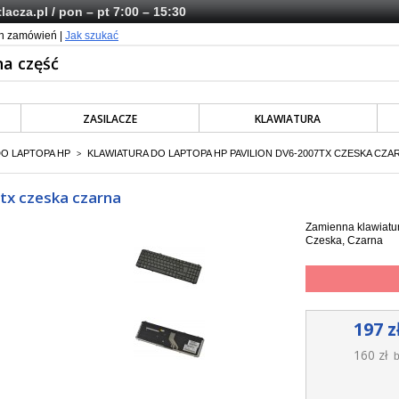
lacza.pl
/ pon – pt 7:00 – 15:30
ch zamówień |
Jak szukać
ZASILACZE
KLAWIATURA
DO LAPTOPA HP
KLAWIATURA DO LAPTOPA HP PAVILION DV6-2007TX CZESKA CZA
>
7tx czeska czarna
Zamienna klawiatur
Czeska, Czarna
197 z
160 zł
b