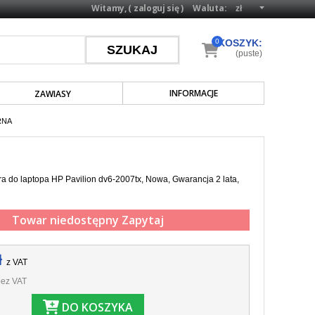
Witamy, (
zaloguj się
)
Waluta:
0
KOSZYK:
(puste)
INFORMACJE
ZAWIASY
RNA
a do laptopa HP Pavilion dv6-2007tx, Nowa, Gwarancja 2 lata,
Towar niedostępny
Zapytaj
ł
z VAT
ez VAT
DO KOSZYKA