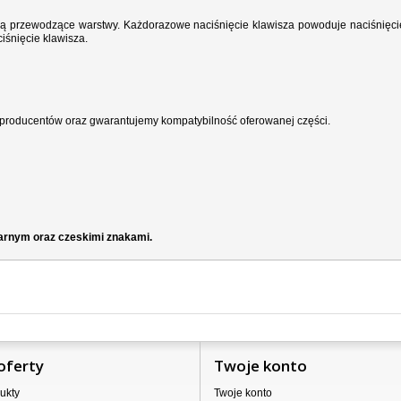
wodzą przewodzące warstwy. Każdorazowe naciśnięcie klawisza powoduje naciśnięci
iśnięcie klawisza.
producentów oraz gwarantujemy kompatybilność oferowanej części.
zarnym oraz czeskimi znakami.
oferty
Twoje konto
ukty
Twoje konto