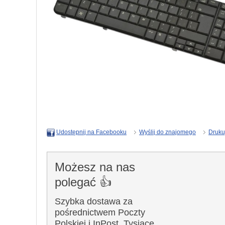
Wyślij do znajomego
Druku
Udostępnij na Facebooku
Możesz na nas
polegać 👍
Szybka dostawa za
pośrednictwem Poczty
Polskiej i InPost. Tysiące