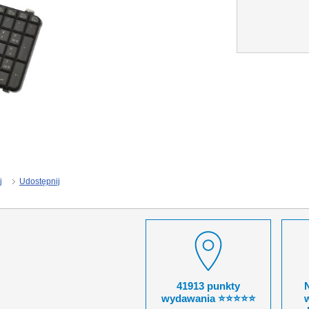
j
Udostępnij
41913 punkty
wydawania ⭐⭐⭐⭐⭐
w