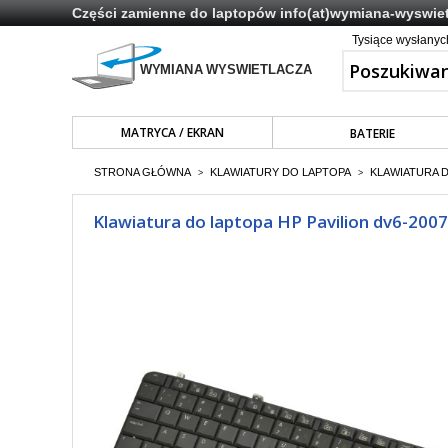
Części zamienne do laptopów
info(at)wymiana-wyswiet
Tysiące wysłany
MATRYCA / EKRAN
BATERIE
STRONA GŁÓWNA
KLAWIATURY DO LAPTOPA
KLAWIATURA 
>
>
Klawiatura do laptopa HP Pavilion dv6-200