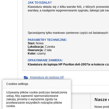
JAK TO DZIAŁA?
Klawiatura składa się z kilku warstw folii, z których prze
warstwy, a następnie wygenerowanie sygnału, takiego jak nac
Sprzedajemy tylko markowe zamienne części od światowych 
PARAMETRY TECHNICZNE:
Stan:
Nowa
Lokalizacja:
Czeska
Gwarancja:
2 lata
Kolor:
czarny
OPAKOWANIE ZAWIERA:
Klawiaturę do laptopa HP Pavilion dv6-2007tx w kolorze c
Klawiatura do laptopa HP
Cookies settings
Używamy plików cookie podczas świadczenia
usług. Aby zapewnić spersonalizowane
Informacje
Nasze 
zakupy, prosimy o wyrażenie zgody na
przetwarzanie wszystkich rodzajów plików
cookie.
Jak kupować?
Nowe prod