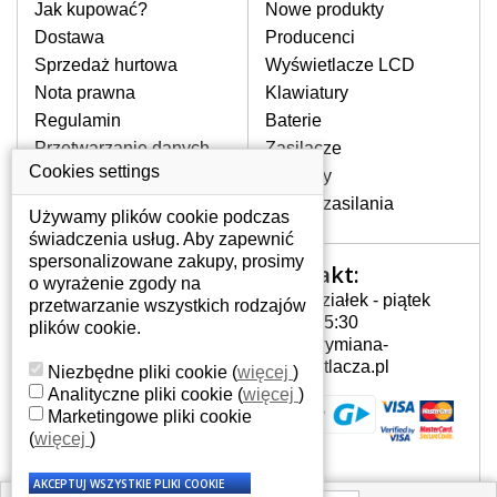
pomocy wyszukiwarki. Wystarczy znać
Jak kupować?
Nowe produkty
model laptopa. Przy każdej klawiaturze
Dostawa
Producenci
nie może brakować szczególowe zdjęcie
Sprzedaż hurtowa
Wyświetlacze LCD
do aktualnego stanu naszego magazynu.
Nota prawna
Klawiatury
Regulamin
Baterie
W JAKI SPOSÓB MOŻE SIĘ
Przetwarzanie danych
Zasilacze
PRZEJAWIAĆ USTERKA
osobowych
Cookies settings
Zawiasy
KLAWIATURY?
Gdzie nas znajdziesz
Złącza zasilania
Częstymi objawami są pomijanie liter
Używamy plików cookie podczas
czy wyświetlanie innych liter oraz
świadczenia usług. Aby zapewnić
dublowanie tych samych znaków. W
spersonalizowane zakupy, prosimy
Kontakt:
Twoje konto
przypadku podlicia klawisze nie
o wyrażenie zgody na
Poniedziałek - piątek
powrócą do pierwotnej pozycji. Albo
przetwarzanie wszystkich rodzajów
Twoje konto
7:00 - 15:30
też uszkodzenie mechaniczne, np.
plików cookie.
Dane osobowe
info@wymiana-
wyłamane klawisze.
Adresy
wyswietlacza.pl
Niezbędne pliki cookie
(
więcej
)
Historia zamówień
Analityczne pliki cookie
(
więcej
)
Marketingowe pliki cookie
JAK TO DZIAŁA?
(
więcej
)
Klawiatura składa się z kilku
warstw folii, z których przewodzą
przewodzące warstwy.