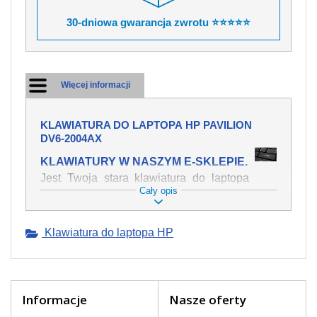
30-dniowa gwarancja zwrotu ⭐⭐⭐⭐⭐
Więcej informacji
KLAWIATURA DO LAPTOPA HP PAVILION
DV6-2004AX
KLAWIATURY W NASZYM E-SKLEPIE.
Jest Twoja stara klawiatura do laptopa
Cały opis
HP Pavilion dv6-2004ax mechanicznie
uszkodzona, polałeś ją płynem, który
spowodował iż klawisze nie wracają do
Klawiatura do laptopa HP
swojej pozycji? Kup nową klawiaturę,
która będzie pracowała jak powinna.
Oferujemy oryginalne klawiatury w
czeskiej lokalizacji od wszystkich
światowach producentów. Na naszej
Informacje
Nasze oferty
stronie internetowej ją znajdziesz za