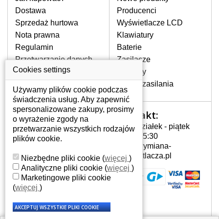
pojawiające się pionowe pasy, ciemny
Dostawa
Producenci
ekran, migotanie lub nierównomierną
Sprzedaż hurtowa
Wyświetlacze LCD
jasność ekranu.
Nota prawna
Klawiatury
Regulamin
Baterie
LCD MATRYCE
Przetwarzanie danych
Zasilacze
NAJWYZSZEJ JAKOŚCI!
osobowych
Cookies settings
Zawiasy
W naszym magazynie przez
Gdzie nas znajdziesz
Złącza zasilania
cały okres gwarancji posiadamy
Używamy plików cookie podczas
wyłącznie wysokiej jakości
świadczenia usług. Aby zapewnić
oryginalne matryce klasy A+ bez
spersonalizowane zakupy, prosimy
Kontakt:
Twoje konto
wadliwych pikseli.
o wyrażenie zgody na
Poniedziałek - piątek
przetwarzanie wszystkich rodzajów
JAK WYBRAĆ ODPOWIEDNI EKRAN
Twoje konto
7:00 - 15:30
plików cookie.
DO LAPTOPA SONY VAIO VPC-
Dane osobowe
info@wymiana-
EB3E1E?
Adresy
wyswietlacza.pl
Niezbędne pliki cookie
(
więcej
)
Odpowiedni ekran można dobrać do
Historia zamówień
Analityczne pliki cookie
(
więcej
)
konkretnego modelu laptopa, którego
Marketingowe pliki cookie
oznaczenie można znaleźć na naklejce
(
więcej
)
na spodzie laptopa lub pod baterią, bywa
również umieszczone na ramkach lub
obudowie klawiatury. Jeżeli zepsuty lub