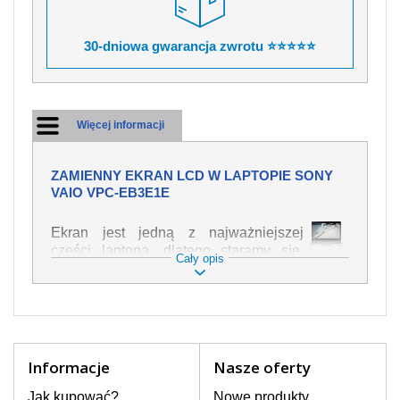
30-dniowa gwarancja zwrotu ⭐⭐⭐⭐⭐
Więcej informacji
ZAMIENNY EKRAN LCD W LAPTOPIE SONY
VAIO VPC-EB3E1E
Ekran jest jedną z najważniejszej
części laptopa, dlatego staramy się,
Cały opis
żeby był jak najwyższej jakości. Służy
on do wyświetlania tekstu lub obrazu w
różnych formach. Ponieważ może łatwo
ulec uszkodzeniu, należy obchodzić się
z nim z jak największą ostrożnością. Do
najczęstszych uszkodzeń można
Informacje
Nasze oferty
zaliczyć uszkodzenia mechaniczne np.
rozbity lub pęknięty ekran, następnie
Jak kupować?
Nowe produkty